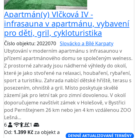
Apartmán(y) Vlčková IV -
infrasauna v apartmánu, vybavení
pro děti, gril, cykloturistika
Číslo objektu: 2022070
Slovácko a Bílé Karpaty
Ubytování v moderním apartmánu s infrasaunou v
přízemí apartmánového domu se společeným welness.
Z prostorné zahrady jsou nádherné výhledy do okolí,
které je jako stvořené na relaxaci, houbaření, rybaření,
sport a turistiku. Zahrada nabízí dětské hřiště, terasu s
posezením, ohniště a gril. Místo poskytuje skvělé
zázemí jak pro letní tak pro zimní dovolenou. V okolí
doporučujeme navštívit zámek v Holešově, v Bystřici
pod Pernštejnem 26 km nebo jen 4 km vzdálenou ZOO
Lešná...
6
1
Od:
1.399 Kč
za objekt a
DENNĚ AKTUALIZOVANÉ TERMÍNY