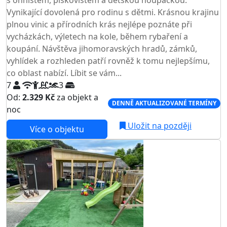
Vynikající dovolená pro rodinu s dětmi. Krásnou krajinu
plnou vinic a přírodních krás nejlépe poznáte při
vycházkách, výletech na kole, během rybaření a
koupání. Návštěva jihomoravských hradů, zámků,
vyhlídek a rozhleden patří rovněž k tomu nejlepšímu,
co oblast nabízí. Líbit se vám...
7
3
Od:
2.329 Kč
za objekt a
DENNĚ AKTUALIZOVANÉ TERMÍNY
noc
Uložit na později
Více o objektu