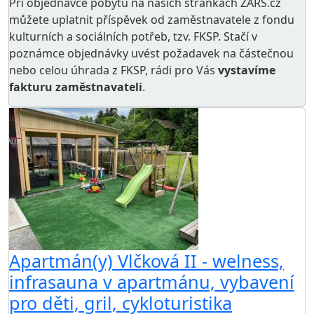
Při objednávce pobytu na našich stránkách ZARS.cz
můžete uplatnit příspěvek od zaměstnavatele z
fondu
kulturních a sociálních potřeb
, tzv. FKSP. Stačí v
poznámce objednávky uvést požadavek na částečnou
nebo celou úhrada z FKSP, rádi pro Vás
vystavíme
fakturu zaměstnavateli
.
Apartmán(y) Vlčková II - welness,
infrasauna v apartmánu, vybavení
pro děti, gril, cykloturistika