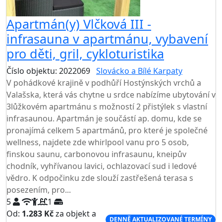
Apartmán(y) Vlčková III -
infrasauna v apartmánu, vybavení
pro děti, gril, cykloturistika
Číslo objektu: 2022069
Slovácko a Bílé Karpaty
V pohádkové krajině v podhůří Hostýnských vrchů a
Valašska, která vás chytne u srdce nabízíme ubytování v
3lůžkovém apartmánu s možností 2 přistýlek s vlastní
infrasaunou. Apartmán je součástí ap. domu, kde se
pronajímá celkem 5 apartmánů, pro které je společné
wellness, najdete zde whirlpool vanu pro 5 osob,
finskou saunu, carbonovou infrasaunu, kneipův
chodník, vyhřívanou lavici, ochlazovací sud i ledové
vědro. K odpočinku zde slouží zastřešená terasa s
posezením, pro...
5
1
Od:
1.283 Kč
za objekt a
DENNĚ AKTUALIZOVANÉ TERMÍNY