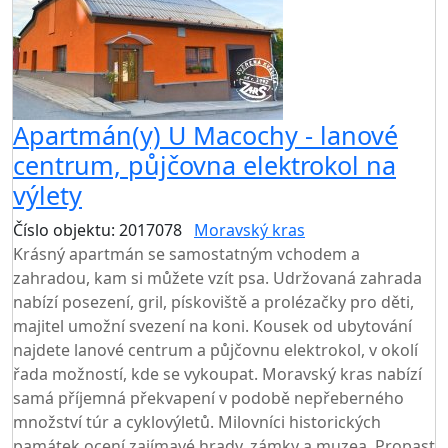
Apartmán(y) U Macochy - lanové
centrum, půjčovna elektrokol na
výlety
Číslo objektu: 2017078
Moravský kras
Krásný apartmán se samostatným vchodem a
zahradou, kam si můžete vzít psa. Udržovaná zahrada
nabízí posezení, gril, pískoviště a prolézačky pro děti,
majitel umožní svezení na koni. Kousek od ubytování
najdete lanové centrum a půjčovnu elektrokol, v okolí
řada možností, kde se vykoupat. Moravský kras nabízí
samá příjemná překvapení v podobě nepřeberného
množství túr a cyklovýletů. Milovníci historických
památek ocení zajímavé hrady, zámky a muzea. Propast