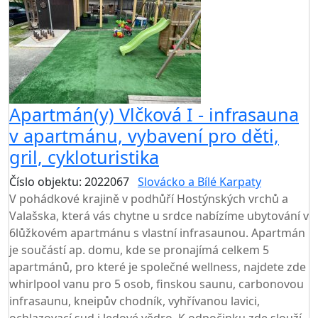
Apartmán(y) Vlčková I - infrasauna
v apartmánu, vybavení pro děti,
gril, cykloturistika
Číslo objektu: 2022067
Slovácko a Bílé Karpaty
V pohádkové krajině v podhůří Hostýnských vrchů a
Valašska, která vás chytne u srdce nabízíme ubytování v
6lůžkovém apartmánu s vlastní infrasaunou. Apartmán
je součástí ap. domu, kde se pronajímá celkem 5
apartmánů, pro které je společné wellness, najdete zde
whirlpool vanu pro 5 osob, finskou saunu, carbonovou
infrasaunu, kneipův chodník, vyhřívanou lavici,