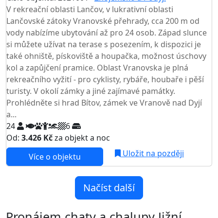
V rekreační oblasti Lančov, v lukrativní oblasti
Lančovské zátoky Vranovské přehrady, cca 200 m od
vody nabízíme ubytování až pro 24 osob. Západ slunce
si můžete užívat na terase s posezením, k dispozici je
také ohniště, pískoviště a houpačka, možnost úschovy
kol a zapůjčení pramice. Oblast Vranovska je plná
rekreačního vyžití - pro cyklisty, rybáře, houbaře i pěší
turisty. V okolí zámky a jiné zajímavé památky.
Prohlédněte si hrad Bítov, zámek ve Vranově nad Dyjí
a...
24
6
Od:
3.426 Kč
za objekt a noc
Uložit na později
Více o objektu
Načíst další
Pronájem chaty a chalupy Jižní