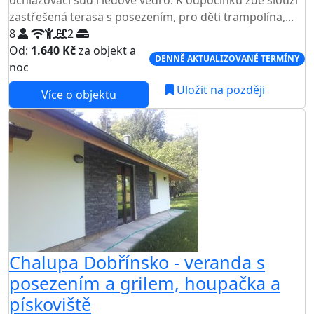
ochlazovací sud i ledové vědro. K odpočinku zde slouží
zastřešená terasa s posezením, pro děti trampolína,...
8
2
Od:
1.640 Kč
za objekt a
DENNĚ AKTUALIZOVANÉ TERMÍNY
noc
Uložit na později
Více o objektu
Chalupa Dobřínsko - veranda s
posezením a grilem, houpačka a
pískoviště