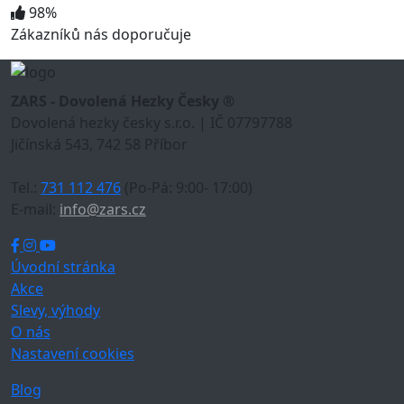
98%
Zákazníků nás doporučuje
ZARS - Dovolená Hezky Česky ®
Dovolená hezky česky s.r.o. | IČ 07797788
Jičínská 543, 742 58 Příbor
Tel.:
731 112 476
(Po-Pá: 9:00- 17:00)
E-mail:
info@zars.cz
Úvodní stránka
Akce
Slevy, výhody
O nás
Nastavení cookies
Blog