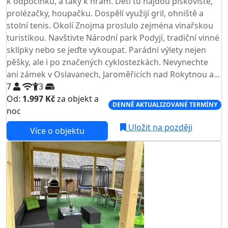
k odpočinku, a taky k hrám. Děti tu najdou pískoviště,
prolézačky, houpačku. Dospělí využijí gril, ohniště a
stolní tenis. Okolí Znojma proslulo zejména vinařskou
turistikou. Navštivte Národní park Podyjí, tradiční vinné
sklípky nebo se jeďte vykoupat. Parádní výlety nejen
pěšky, ale i po značených cyklostezkách. Nevynechte
ani zámek v Oslavanech, Jaroměřicích nad Rokytnou a...
7
3
Od:
1.997 Kč
za objekt a
DENNĚ AKTUALIZOVANÉ TERMÍNY
noc
Uložit na později
Více o objektu