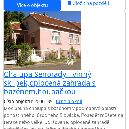
Uložit na později
Více o objektu
Chalupa Senorady - vinný
sklípek,oplocená zahrada s
bazénem,houpačkou
Číslo objektu: 2006135
Brno a okolí
TOP HODNOCENÍ
Moc pěkná chalupa s bazénem v podmanivé oblasti
pohostinného, úrodného Slovácka. Posedět můžete na
terase nebo velké, udržované, oplocené zahradě
s ohništěm, pískovištěm a dětskou houpačkou.