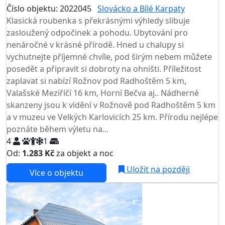
Číslo objektu: 2022045
Slovácko a Bílé Karpaty
Klasická roubenka s překrásnými výhledy slibuje
zasloužený odpočinek a pohodu. Ubytování pro
nenáročné v krásné přírodě. Hned u chalupy si
vychutnejte příjemné chvíle, pod širým nebem můžete
posedět a připravit si dobroty na ohništi. Příležitost
zaplavat si nabízí Rožnov pod Radhoštěm 5 km,
Valašské Meziříčí 16 km, Horní Bečva aj.. Nádherné
skanzeny jsou k vidění v Rožnově pod Radhoštěm 5 km
a v muzeu ve Velkých Karlovicích 25 km. Přírodu nejlépe
poznáte během výletu na...
4
1
Od:
1.283 Kč
za objekt a noc
Uložit na později
Více o objektu