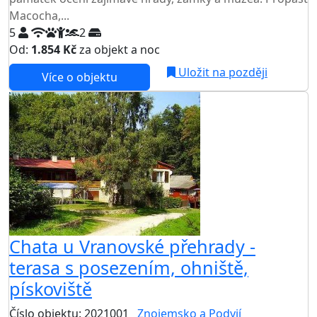
Macocha,...
5
2
Od:
1.854 Kč
za objekt a noc
Uložit na později
Více o objektu
Chata u Vranovské přehrady -
terasa s posezením, ohniště,
pískoviště
Číslo objektu: 2021001
Znojemsko a Podyjí