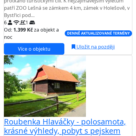
protkáno turistickými cíli. K nejzajímavějším výletům
patří ZOO Lešná se zámkem 4 km, zámek v Holešově, v
Bystřici pod...
6
1
Od:
1.399 Kč
za objekt a
DENNĚ AKTUALIZOVANÉ TERMÍNY
noc
Uložit na později
Více o objektu
Roubenka Hlaváčky - polosamota,
krásné výhledy, pobyt s pejskem