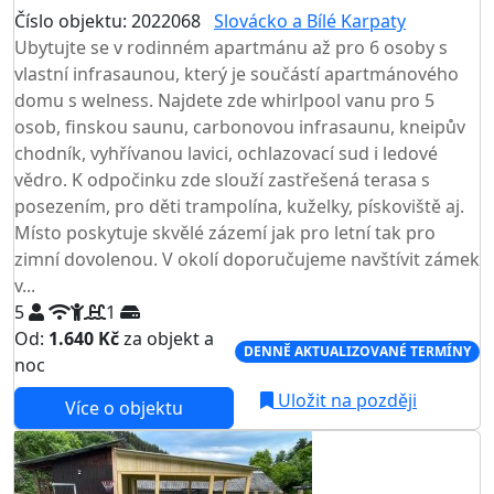
Číslo objektu: 2022068
Slovácko a Bílé Karpaty
Ubytujte se v rodinném apartmánu až pro 6 osoby s
vlastní infrasaunou, který je součástí apartmánového
domu s welness. Najdete zde whirlpool vanu pro 5
osob, finskou saunu, carbonovou infrasaunu, kneipův
chodník, vyhřívanou lavici, ochlazovací sud i ledové
vědro. K odpočinku zde slouží zastřešená terasa s
posezením, pro děti trampolína, kuželky, pískoviště aj.
Místo poskytuje skvělé zázemí jak pro letní tak pro
zimní dovolenou. V okolí doporučujeme navštívit zámek
v...
5
1
Od:
1.640 Kč
za objekt a
DENNĚ AKTUALIZOVANÉ TERMÍNY
noc
Uložit na později
Více o objektu