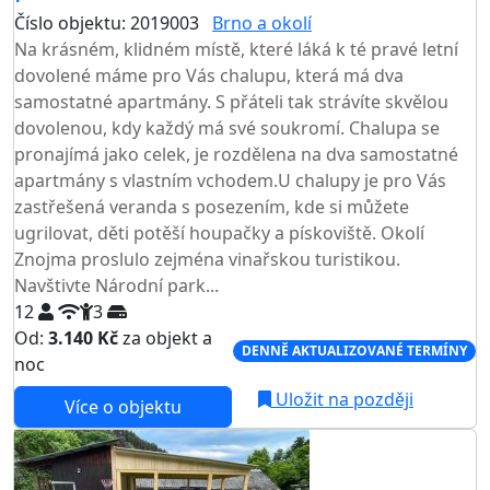
Číslo objektu: 2019003
Brno a okolí
TOP HODNOCENÍ
Na krásném, klidném místě, které láká k té pravé letní
dovolené máme pro Vás chalupu, která má dva
samostatné apartmány. S přáteli tak strávíte skvělou
dovolenou, kdy každý má své soukromí. Chalupa se
pronajímá jako celek, je rozdělena na dva samostatné
apartmány s vlastním vchodem.U chalupy je pro Vás
zastřešená veranda s posezením, kde si můžete
ugrilovat, děti potěší houpačky a pískoviště. Okolí
Znojma proslulo zejména vinařskou turistikou.
Navštivte Národní park...
12
3
Od:
3.140 Kč
za objekt a
DENNĚ AKTUALIZOVANÉ TERMÍNY
noc
Uložit na později
Více o objektu