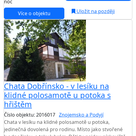
noc
Uložit na později
Více o objektu
Chata Dobřínsko - v lesíku na
klidné polosamotě u potoka s
hřištěm
Číslo objektu: 2016017
Znojemsko a Podyjí
Chata v lesíku na klidné polosamotě u potoka,
jedinečná dovolená pro rodinu. Místo jako stvořené