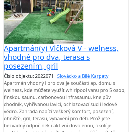
Apartmán(y) Vlčková V - welness,
vhodné pro dva, terasa s
posezením, gril
Číslo objektu: 2022071
Slovácko a Bílé Karpaty
Apartmán vhodný i pro dva je součástí ap. domu s
welness, kde můžete využít whirlpool vanu pro 5 osob,
finskou saunu, carbonovou infrasaunu, kneipův
chodník, vyhřívanou lavici, ochlazovací sud i ledové
vědro. Zahrada nabízí veškerý komfort, posezení,
ohniště, gril, terasu, vybavení pro děti. Prožijete
bezvadný odpočinek i aktivní dovolenou, okolí je