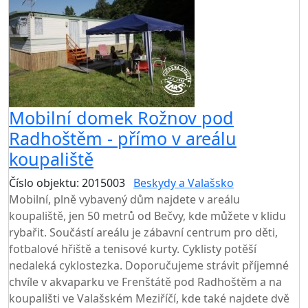
Mobilní domek Rožnov pod
Radhoštěm - přímo v areálu
koupaliště
Číslo objektu: 2015003
Beskydy a Valašsko
Mobilní, plně vybavený dům najdete v areálu
koupaliště, jen 50 metrů od Bečvy, kde můžete v klidu
rybařit. Součástí areálu je zábavní centrum pro děti,
fotbalové hřiště a tenisové kurty. Cyklisty potěší
nedaleká cyklostezka. Doporučujeme strávit příjemné
chvíle v akvaparku ve Frenštátě pod Radhoštěm a na
koupališti ve Valašském Meziříčí, kde také najdete dvě