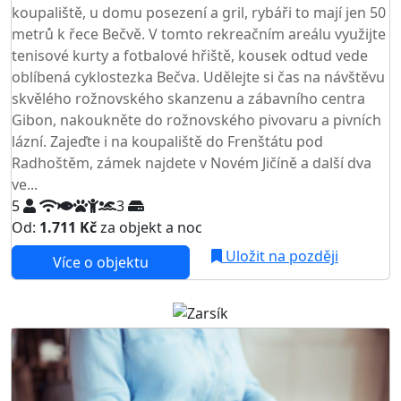
koupaliště, u domu posezení a gril, rybáři to mají jen 50
metrů k řece Bečvě. V tomto rekreačním areálu využijte
tenisové kurty a fotbalové hřiště, kousek odtud vede
oblíbená cyklostezka Bečva. Udělejte si čas na návštěvu
skvělého rožnovského skanzenu a zábavního centra
Gibon, nakoukněte do rožnovského pivovaru a pivních
lázní. Zajeďte i na koupaliště do Frenštátu pod
Radhoštěm, zámek najdete v Novém Jičíně a další dva
ve...
5
3
Od:
1.711 Kč
za objekt a noc
Uložit na později
Více o objektu