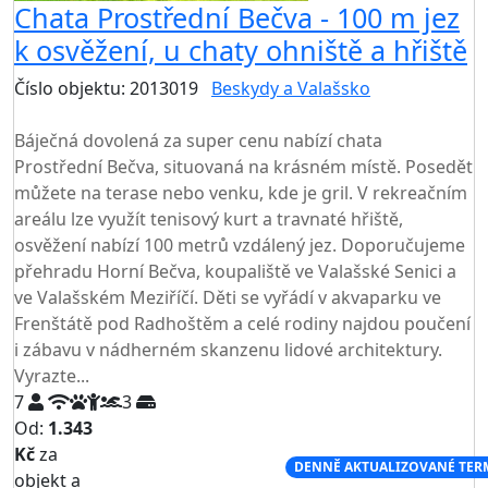
Chata Prostřední Bečva - 100 m jez
k osvěžení, u chaty ohniště a hřiště
Číslo objektu: 2013019
Beskydy a Valašsko
TOP HODNOCENÍ
Báječná dovolená za super cenu nabízí chata
Prostřední Bečva, situovaná na krásném místě. Posedět
můžete na terase nebo venku, kde je gril. V rekreačním
areálu lze využít tenisový kurt a travnaté hřiště,
osvěžení nabízí 100 metrů vzdálený jez. Doporučujeme
přehradu Horní Bečva, koupaliště ve Valašské Senici a
ve Valašském Meziříčí. Děti se vyřádí v akvaparku ve
Frenštátě pod Radhoštěm a celé rodiny najdou poučení
i zábavu v nádherném skanzenu lidové architektury.
Vyrazte...
7
3
Od:
1.343
Kč
za
NEJNIŽŠÍ CENA NA TRHU
DENNĚ AKTUALIZOVANÉ TER
objekt a