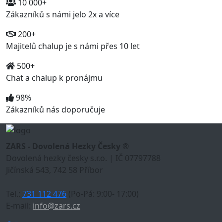
10 000+
Zákazníků s námi jelo 2x a více
200+
Majitelů chalup je s námi přes 10 let
500+
Chat a chalup k pronájmu
98%
Zákazníků nás doporučuje
ZARS - Dovolená Hezky Česky ®
Dovolená hezky česky s.r.o. | IČ 07797788
Jičínská 543, 742 58 Příbor
Tel.:
731 112 476
(Po-Pá: 9:00- 17:00)
E-mail:
info@zars.cz