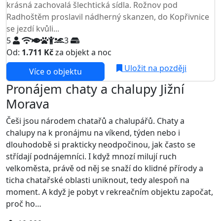
krásná zachovalá šlechtická sídla. Rožnov pod
Radhoštěm proslavil nádherný skanzen, do Kopřivnice
se jezdí kvůli...
5
3
Od:
1.711 Kč
za objekt a noc
Uložit na později
Více o objektu
Pronájem chaty a chalupy Jižní
Morava
Češi jsou národem chatařů a chalupářů. Chaty a
chalupy na k pronájmu na víkend, týden nebo i
dlouhodobě si prakticky neodpočinou, jak často se
střídají podnájemníci. I když mnozí milují ruch
velkoměsta, právě od něj se snaží do klidné přírody a
ticha chatařské oblasti uniknout, tedy alespoň na
moment. A když je pobyt v rekreačním objektu započat,
proč ho…