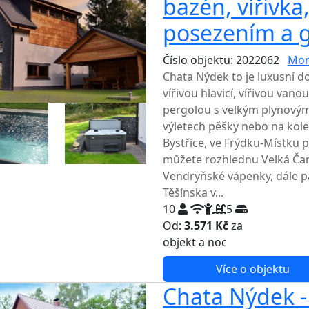
bazén, vířivka
posezením a 
Číslo objektu: 2022062
Mor
Chata Nýdek to je luxusní 
vířivou hlavicí, vířivou va
pergolou s velkým plynovým 
výletech pěšky nebo na kole
Bystřice, ve Frýdku-Místku p
můžete rozhlednu Velká Ča
Vendryňské vápenky, dále 
Těšínska v...
10
5
Od:
3.571 Kč
za
NEJNIŽŠ
objekt a noc
Více o objektu
Chata Nýdek - 