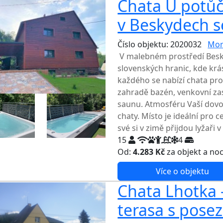
Chata U potůč
v Beskydech 
Číslo objektu: 2020032
Mor
V malebném prostředí Besky
slovenských hranic, kde kr
každého se nabízí chata pro 
zahradě bazén, venkovní zas
saunu. Atmosféru Vaší dovo
chaty. Místo je ideální pro ce
své si v zimě přijdou lyžaři 
15
4
Od:
4.283 Kč
za objekt a no
Více o objektu
Chata Lhotka -
terasa s pose