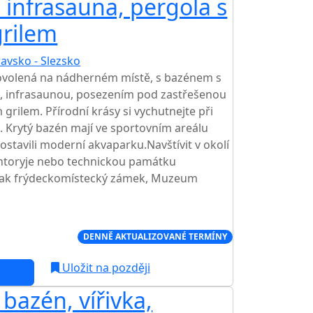
, infrasauna, pergola s
grilem
avsko - Slezsko
dovolená na nádherném místě, s bazénem s
nou, infrasaunou, posezením pod zastřešenou
grilem. Přírodní krásy si vychutnejte při
. Krytý bazén mají ve sportovním areálu
ostavili moderní akvaparku.Navštívit v okolí
ntoryje nebo technickou památku
pak frýdeckomístecký zámek, Muzeum
Í CENA NA TRHU
DENNĚ AKTUALIZOVANÉ TERMÍNY
Uložit na později
bazén, vířivka,