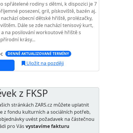
o spřátelené rodiny s dětmi, k dispozici je 7
říjemné posezení, gril, pískoviště, bazén aj.
nachází obecní dětské hřiště, prolézačky,
vištěm. Dále se zde nachází tenisový kurt,
ě a na posilování workoutové hřiště s
přírodní krásy...
oc
DENNĚ AKTUALIZOVANÉ TERMÍNY
Uložit na později
ěvek z FKSP
ašich stránkách ZARS.cz můžete uplatnit
le z
fondu kulturních a sociálních potřeb
,
e objednávky uvést požadavek na částečnou
rádi pro Vás
vystavíme fakturu