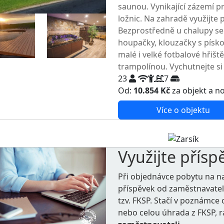
saunou. Vynikající zázemí pr
ložnic. Na zahradě využijte p
Bezprostředně u chalupy se 
houpačky, klouzačky s písko
malé i velké fotbalové hřišt
trampolínou. Vychutnejte si 
23
7
Od:
10.854 Kč
za objekt a n
Více o objektu
Využijte přísp
Při objednávce pobytu na n
příspěvek od zaměstnavate
tzv. FKSP. Stačí v poznámc
nebo celou úhrada z FKSP, 