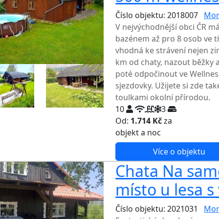
Číslo objektu: 2018007
Mor
V nejvýchodnější obci ČR m
bazénem až pro 8 osob ve tř
vhodná ke strávení nejen zi
km od chaty, nazout běžky a
poté odpočinout ve Wellnes
sjezdovky. Užijete si zde tak
toulkami okolní přírodou.
10
3
Od:
1.714 Kč
za
NEJNIŽŠ
objekt a noc
Více o objektu
Chata Na samo
místo u lesa s
Číslo objektu: 2021031
Mor