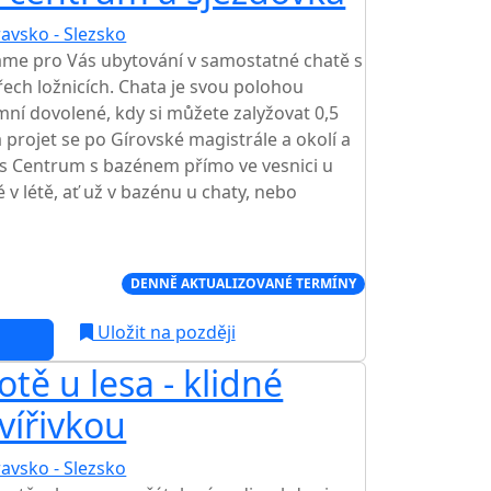
avsko - Slezsko
áme pro Vás ubytování v samostatné chatě s
ech ložnicích. Chata je svou polohou
mní dovolené, kdy si můžete zalyžovat 0,5
 projet se po Gírovské magistrále a okolí a
s Centrum s bazénem přímo ve vesnici u
é v létě, ať už v bazénu u chaty, nebo
Í CENA NA TRHU
DENNĚ AKTUALIZOVANÉ TERMÍNY
Uložit na později
tě u lesa - klidné
 vířivkou
avsko - Slezsko