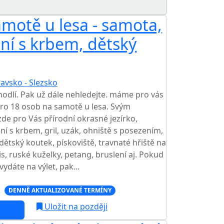
motě u lesa - samota,
ní s krbem, dětský
avsko - Slezsko
hodlí. Pak už dále nehledejte. máme pro vás
pro 18 osob na samotě u lesa. Svým
de pro Vás přírodní okrasné jezírko,
í s krbem, gril, uzák, ohniště s posezením,
ětský koutek, pískoviště, travnaté hřiště na
enis, ruské kuželky, petang, bruslení aj. Pokud
ydáte na výlet, pak...
c
DENNĚ AKTUALIZOVANÉ TERMÍNY
Uložit na později