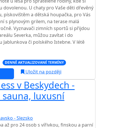
otě u lesa pro spřátelené rodiny, kde si
u dovolenou. U chaty pro Vaše děti dřevěný
, pískovištěm a dětská houpačka, pro Vás
ní s plynovým grilem, na terase malá
loročně. Vyznavači zimních sportů si přijdou
areálu Severka, můžou zavítat i do
u Jablunkova či polského Istebne. V létě
c
DENNĚ AKTUALIZOVANÉ TERMÍNY
Uložit na později
ess v Beskydech -
, sauna, luxusní
avsko - Slezsko
až pro 24 osob s vířivkou, finskou a parní