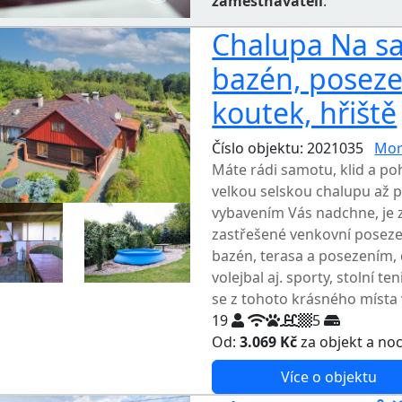
zaměstnavateli
.
Chalupa Na sa
bazén, poseze
koutek, hřiště
Číslo objektu: 2021035
Mor
Máte rádi samotu, klid a po
velkou selskou chalupu až 
vybavením Vás nadchne, je z
zastřešené venkovní posezen
bazén, terasa a posezením, d
volejbal aj. sporty, stolní t
se z tohoto krásného místa v
19
5
Od:
3.069 Kč
za objekt a no
Více o objektu