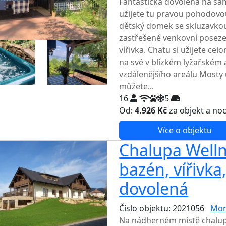
Fantastická dovolená na sam
užijete tu pravou pohodovo
dětský domek se skluzavkou
zastřešené venkovní poseze
vířivka. Chatu si užijete ce
na své v blízkém lyžařském 
vzdálenějšího areálu Mosty 
můžete...
16
5
Od:
4.926 Kč
za objekt a no
Více o objektu
Chalupa Welln
bazén, vířivka
dovolená
Číslo objektu: 2021056
Mor
Na nádherném místě chalupa 