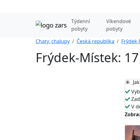
Týdenní
Víkendové
pobyty
pobyty
Chaty, chalupy
Česká republika
Frýdek-
Frýdek-Místek: 17
☀️ Jak
Vybe
Zade
V de
Zobraz