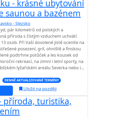
ku - krásné ubytování
se saunou a bazénem
avsko - Slezsko
TOP HODNOCENÍ
d, pár kilometrů od polských a
ásná příroda s čistým vzduchem uchvátí
13 osob. Při Vaší dovolené jistě oceníte na
třešené posezení, gril, ohniště a finskou
lené podtrhne potůček a les kousek od
loroční rekreaci, na zimní i letní sporty, na
v blízkém lyžařském areálu Severka nebo i...
c
DENNĚ AKTUALIZOVANÉ TERMÍNY
Uložit na později
 příroda, turistika,
zením