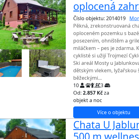
oplocená zahr
Číslo objektu: 2014019
Mor
Pěkná, zrekonstruovaná cha
oploceném pozemku s bazén
posezením, ohništěm a gril
miláčkem – pes je zdarma. K
cyklisté si užijí Trojmezí Cy
Ski areál Mosty u Jablunkov
dětským vlekem, lyžařskou
běžeckými...
10
3
Od:
2.857 Kč
za
NEJNIŽŠ
objekt a noc
Více o objektu
Chata U Jablu
500 m wellnes