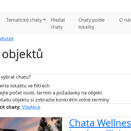
Tematické chaty
Hledat
Chaty podle
O ná
chaty
lokality
Místek
 objektů
 vybrat chatu?
rte lokalitu ve filtrech
jte počet osob, termín a požadavky na objekt
tailu objektu si zobrazte konkrétní volné termíny
it chaty:
Vše
Akce
Chata Wellnes