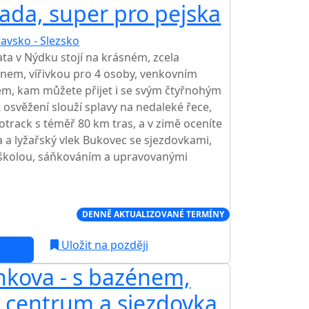
ada, super pro pejska
avsko - Slezsko
TOP HODNOCENÍ
ta v Nýdku stojí na krásném, zcela
em, vířivkou pro 4 osoby, venkovním
em, kam můžete přijet i se svým čtyřnohým
 osvěžení slouží splavy na nedaleké řece,
klotrack s téměř 80 km tras, a v zimě oceníte
a a lyžařský vlek Bukovec se sjezdovkami,
 školou, sáňkováním a upravovanými
Í CENA NA TRHU
DENNĚ AKTUALIZOVANÉ TERMÍNY
Uložit na později
nkova - s bazénem,
 centrum a sjezdovka