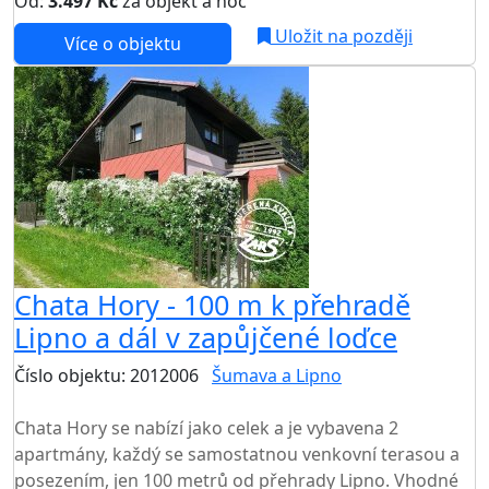
Od:
3.497 Kč
za objekt a noc
Uložit na později
Více o objektu
Chata Hory - 100 m k přehradě
Lipno a dál v zapůjčené loďce
Číslo objektu: 2012006
Šumava a Lipno
TOP HODNOCENÍ
Chata Hory se nabízí jako celek a je vybavena 2
apartmány, každý se samostatnou venkovní terasou a
posezením, jen 100 metrů od přehrady Lipno. Vhodné