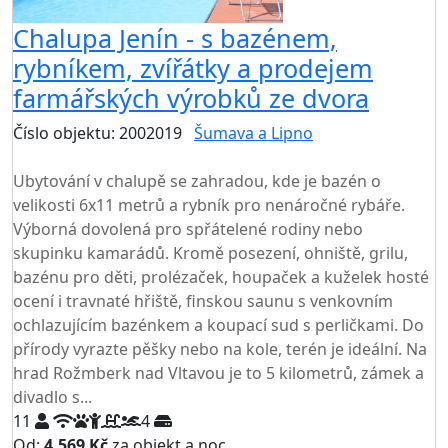
Chalupa Jenín - s bazénem,
rybníkem, zvířátky a prodejem
farmářských výrobků ze dvora
Číslo objektu: 2002019
Šumava a Lipno
TOP HODNOCENÍ
Ubytování v chalupě se zahradou, kde je bazén o
velikosti 6x11 metrů a rybník pro nenáročné rybáře.
Výborná dovolená pro spřátelené rodiny nebo
skupinku kamarádů. Kromě posezení, ohniště, grilu,
bazénu pro děti, prolézaček, houpaček a kuželek hosté
ocení i travnaté hřiště, finskou saunu s venkovním
ochlazujícím bazénkem a koupací sud s perličkami. Do
přírody vyrazte pěšky nebo na kole, terén je ideální. Na
hrad Rožmberk nad Vltavou je to 5 kilometrů, zámek a
divadlo s...
11
4
Od:
4.569 Kč
za objekt a noc