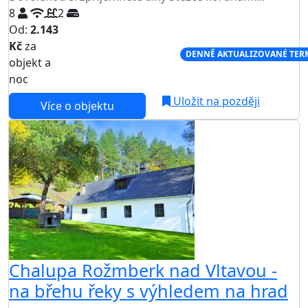
8
2
Od:
2.143
Kč
za
NEJNIŽŠÍ CENA NA TRHU
DENNĚ AKTUALIZOVANÉ TER
objekt a
noc
Uložit na později
Více o objektu
Chalupa Rožmberk nad Vltavou -
na břehu řeky s výhledem na hrad