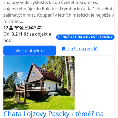
chalupy vede cyklostezka do Českého Krumlova,
vojenského újezdu Boletice, Frymburku a dalších velmi
zajímavých míst. Koupání v letních měsících je nejblíže v
místním...
12
3
Od:
3.211 Kč
za objekt a
DENNĚ AKTUALIZOVANÉ TERMÍNY
noc
Uložit na později
Více o objektu
Chata Lojzovy Paseky - téměř na