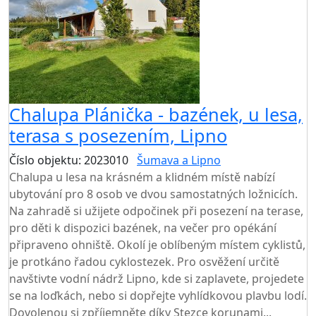
Chalupa Plánička - bazének, u lesa,
terasa s posezením, Lipno
Číslo objektu: 2023010
Šumava a Lipno
Chalupa u lesa na krásném a klidném místě nabízí
ubytování pro 8 osob ve dvou samostatných ložnicích.
Na zahradě si užijete odpočinek při posezení na terase,
pro děti k dispozici bazének, na večer pro opékání
připraveno ohniště. Okolí je oblíbeným místem cyklistů,
je protkáno řadou cyklostezek. Pro osvěžení určitě
navštivte vodní nádrž Lipno, kde si zaplavete, projedete
se na loďkách, nebo si dopřejte vyhlídkovou plavbu lodí.
Dovolenou si zpříjemněte díky Stezce korunami...