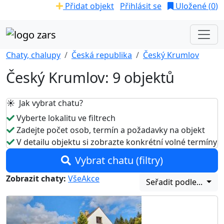
Přidat objekt
Přihlásit se
Uložené (
0
)
Chaty, chalupy
Česká republika
Český Krumlov
Český Krumlov: 9 objektů
☀️ Jak vybrat chatu?
Vyberte lokalitu ve filtrech
Zadejte počet osob, termín a požadavky na objekt
V detailu objektu si zobrazte konkrétní volné termíny
Vybrat chatu (filtry)
Zobrazit chaty:
Vše
Akce
Seřadit podle...