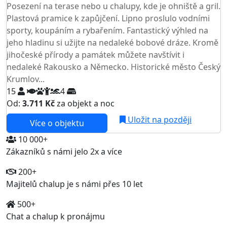
Posezení na terase nebo u chalupy, kde je ohniště a gril.
Plastová pramice k zapůjčení. Lipno proslulo vodními
sporty, koupáním a rybařením. Fantastický výhled na
jeho hladinu si užijte na nedaleké bobové dráze. Kromě
jihočeské přírody a památek můžete navštívit i
nedaleké Rakousko a Německo. Historické město Český
Krumlov...
15
4
Od:
3.711 Kč
za objekt a noc
Uložit na později
Více o objektu
10 000+
Zákazníků s námi jelo 2x a více
200+
Majitelů chalup je s námi přes 10 let
500+
Chat a chalup k pronájmu