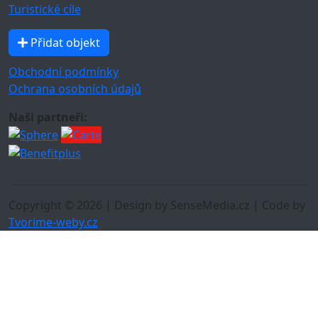
Turistické cíle
Přidat objekt
Obchodní podmínky
Ochrana osobních údajů
Naši partneři:
Copyright © 2026 | Design by SenseMedia.cz | Code by
Tvorime-weby.cz