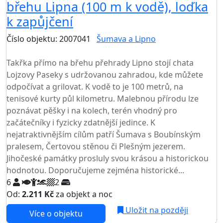
břehu Lipna (100 m k vodě), loďka
k zapůjčení
Číslo objektu: 2007041
Šumava a Lipno
TOP HODNOCENÍ
Takřka přímo na břehu přehrady Lipno stojí chata
Lojzovy Paseky s udržovanou zahradou, kde můžete
odpočívat a grilovat. K vodě to je 100 metrů, na
tenisové kurty půl kilometru. Malebnou přírodu lze
poznávat pěšky i na kolech, terén vhodný pro
začátečníky i fyzicky zdatnější jedince. K
nejatraktivnějším cílům patří Šumava s Boubínským
pralesem, Čertovou stěnou či Plešným jezerem.
Jihočeské památky prosluly svou krásou a historickou
hodnotou. Doporučujeme zejména historické...
6
2
Od:
2.211 Kč
za objekt a noc
Uložit na později
Více o objektu