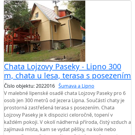
Chata Lojzovy Paseky - Lipno 300
m, chata u lesa, terasa s posezením
Číslo objektu: 2022016
Šumava a Lipno
V malebné lipenské osadě chata Lojzovy Paseky pro 6
osob jen 300 metrů od jezera Lipna. Součástí chaty je
prostorná zastřešená terasa s posezením. Chata
Lojzovy Paseky je k dispozici celoročně, topení v
každém pokoji. V okolí nádherná příroda, čistý vzduch a
zajímavá místa, kam se vydat pěšky, na kole nebo