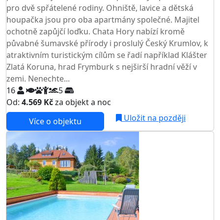
pro dvě spřátelené rodiny. Ohniště, lavice a dětská
houpačka jsou pro oba apartmány společné. Majitel
ochotně zapůjčí loďku. Chata Hory nabízí kromě
půvabné šumavské přírody i proslulý Český Krumlov, k
atraktivním turistickým cílům se řadí například Klášter
Zlatá Koruna, hrad Frymburk s nejširší hradní věží v
zemi. Nenechte...
16
5
Od:
4.569 Kč
za objekt a noc
Uložit na později
Více o objektu