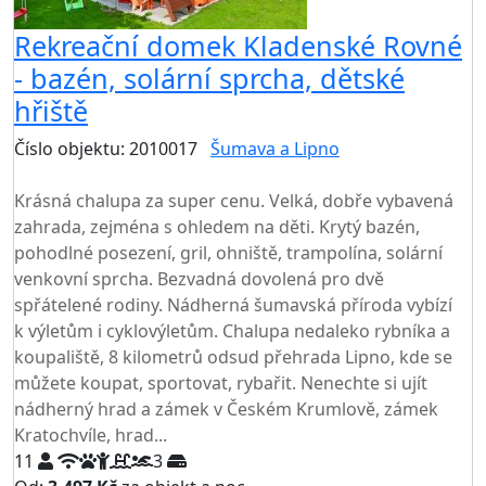
Rekreační domek Kladenské Rovné
- bazén, solární sprcha, dětské
hřiště
Číslo objektu: 2010017
Šumava a Lipno
TOP HODNOCENÍ
Krásná chalupa za super cenu. Velká, dobře vybavená
zahrada, zejména s ohledem na děti. Krytý bazén,
pohodlné posezení, gril, ohniště, trampolína, solární
venkovní sprcha. Bezvadná dovolená pro dvě
spřátelené rodiny. Nádherná šumavská příroda vybízí
k výletům i cyklovýletům. Chalupa nedaleko rybníka a
koupaliště, 8 kilometrů odsud přehrada Lipno, kde se
můžete koupat, sportovat, rybařit. Nenechte si ujít
nádherný hrad a zámek v Českém Krumlově, zámek
Kratochvíle, hrad...
11
3