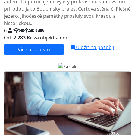
autem. Doporučujeme výlety překrásnou šumavskou
přírodou jako Boubínský prales, Čertova stěna či Plešné
jezero. Jihočeské památky prosluly svou krásou a
historickou...
6
3
Od:
2.283 Kč
za objekt a noc
Uložit na později
Více o objektu