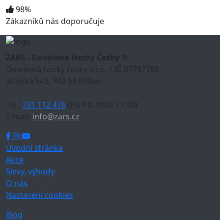
98%
Zákazníků nás doporučuje
ZARS - Dovolená Hezky Česky ®
Dovolená hezky česky s.r.o. | IČ 07797788
Jičínská 543, 742 58 Příbor
Tel.:
731 112 476
(Po-Pá: 9:00- 17:00)
E-mail:
info@zars.cz
Úvodní stránka
Akce
Slevy, výhody
O nás
Nastavení cookies
Blog