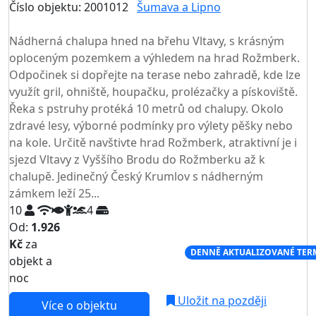
Číslo objektu: 2001012
Šumava a Lipno
TOP HODNOCENÍ
Nádherná chalupa hned na břehu Vltavy, s krásným
oploceným pozemkem a výhledem na hrad Rožmberk.
Odpočinek si dopřejte na terase nebo zahradě, kde lze
využít gril, ohniště, houpačku, prolézačky a pískoviště.
Řeka s pstruhy protéká 10 metrů od chalupy. Okolo
zdravé lesy, výborné podmínky pro výlety pěšky nebo
na kole. Určitě navštivte hrad Rožmberk, atraktivní je i
sjezd Vltavy z Vyššího Brodu do Rožmberku až k
chalupě. Jedinečný Český Krumlov s nádherným
zámkem leží 25...
10
4
Od:
1.926
Kč
za
NEJNIŽŠÍ CENA NA TRHU
DENNĚ AKTUALIZOVANÉ TER
objekt a
noc
Uložit na později
Více o objektu