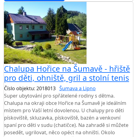
Chalupa Hořice na Šumavě - hřiště
pro děti, ohniště, gril a stolní tenis
Číslo objektu: 2018013
Šumava a Lipno
Super ubytování pro spřátelené rodiny s dětma.
Chalupa na okraji obce Hořice na Šumavě je ideálním
místem pro Vaší letní dovolenou. U chalupy pro děti
pískoviště, skluzavka, pískoviště, bazén a venkovní
spaní pro děti v sudu (chatičce). Na zahradě si můžete
posedět, ugrilovat, něco opéct na ohništi. Okolo