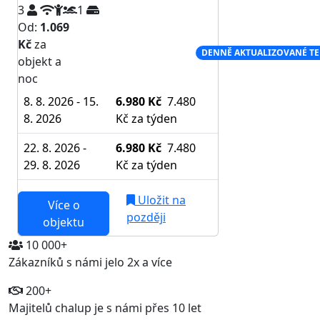
3
1
Od:
1.069
Kč
za
NEJNIŽŠÍ CENA NA TRHU
DENNĚ AKTUALIZOVANÉ T
objekt a
noc
8. 8. 2026 - 15.
6.980 Kč
7.480
8. 2026
Kč
za týden
22. 8. 2026 -
6.980 Kč
7.480
29. 8. 2026
Kč
za týden
Uložit na
Více o
později
objektu
10 000+
Zákazníků s námi jelo 2x a více
200+
Majitelů chalup je s námi přes 10 let