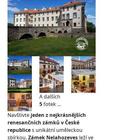
prev
next
A dalších
5
fotek ...
Navštivte
jeden z nejkrásnějších
renesančních zámků v České
republice
s unikátní uměleckou
sbírkou.
Zámek Nelahozeves
leží ve