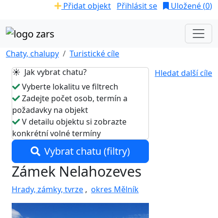
Přidat objekt
Přihlásit se
Uložené (
0
)
Chaty, chalupy
Turistické cíle
☀️ Jak vybrat chatu?
Hledat další cíle
Vyberte lokalitu ve filtrech
Zadejte počet osob, termín a
požadavky na objekt
V detailu objektu si zobrazte
konkrétní volné termíny
Vybrat chatu (filtry)
Zámek Nelahozeves
Hrady, zámky, tvrze
,
okres Mělník