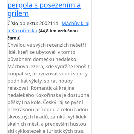
pergola s posezením a
grilem
Číslo objektu: 2002114
Máchův kraj
a Kokořínsko
(44,8 km vzdušnou
čarou)
TOP HODNOCENÍ
Chválou ve svých recenzích nešetří
lidé, kteří se ubytovali v tomto
půvabném domečku nedaleko
Máchova jezera, kde vydržíte lenošit,
koupat se, provozovat vodní sporty,
podnikat výlety, sbírat houby,
relaxovat. Romantická krajina
nedalekého Kokořínska je dostupná
pěšky i na kole. Český ráj se pyšní
překrásnou přírodou a celou řadou
skvostných hradů, zámků, vyhlídek,
skalních měst, a především hustou
sítí cyklostezek a turistických tras.