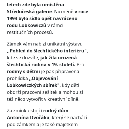
letech zde byla umístěna
Středočeská galerie
. Nicméně
v roce
1993 bylo sídlo opět navráceno
rodu Lobkowiczů
v rámci
restitučních procesů.
Zámek vám nabízí unikátní výstavu
,,Pohled do šlechtického interiéru",
kde se
dozvíte,
jak žila urozená
šlechtická rodina v 19. století.
Pro
rodiny s dětmi
je pak připravena
prohlídka
,,Objevování
Lobkowiczkých sbírek"
, kdy děti
obdrží pracovní sešitek a mohou si
též něco vytvořit v kreativní dílně.
Za zmínku stojí i
rodný dům
Antonína Dvořáka
, který se nachází
pod zámkem a je také majetkem