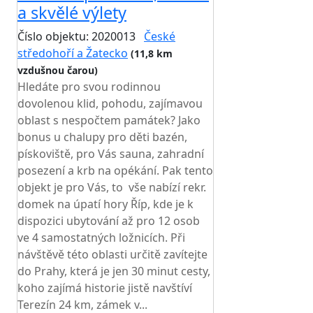
a skvělé výlety
Číslo objektu: 2020013
České
středohoří a Žatecko
(11,8 km
vzdušnou čarou)
Hledáte pro svou rodinnou
dovolenou klid, pohodu, zajímavou
oblast s nespočtem památek? Jako
bonus u chalupy pro děti bazén,
pískoviště, pro Vás sauna, zahradní
posezení a krb na opékání. Pak tento
objekt je pro Vás, to vše nabízí rekr.
domek na úpatí hory Říp, kde je k
dispozici ubytování až pro 12 osob
ve 4 samostatných ložnicích. Při
návštěvě této oblasti určitě zavítejte
do Prahy, která je jen 30 minut cesty,
koho zajímá historie jistě navštíví
Terezín 24 km, zámek v...