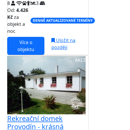
8
3
Od:
4.426
Kč
za
DENNĚ AKTUALIZOVANÉ TERMÍNY
objekt a
noc
Uložit na
Více o
později
objektu
AKCE
Rekreační domek
Provodín - krásná