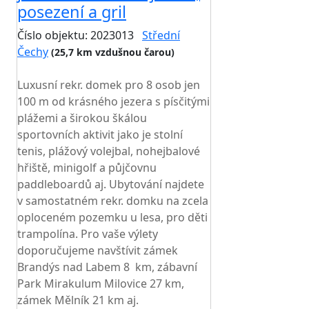
posezení a gril
Číslo objektu: 2023013
Střední
Čechy
(25,7 km vzdušnou čarou)
TOP HODNOCENÍ
Luxusní rekr. domek pro 8 osob jen
100 m od krásného jezera s písčitými
plážemi a širokou škálou
sportovních aktivit jako je stolní
tenis, plážový volejbal, nohejbalové
hřiště, minigolf a půjčovnu
paddleboardů aj. Ubytování najdete
v samostatném rekr. domku na zcela
oploceném pozemku u lesa, pro děti
trampolína. Pro vaše výlety
doporučujeme navštívit zámek
Brandýs nad Labem 8 km, zábavní
Park Mirakulum Milovice 27 km,
zámek Mělník 21 km aj.