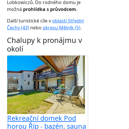
Lobkowiczů. Do rodného domu je
možná
prohlídka s průvodcem
.
Další turistické cíle v
oblasti Střední
Čechy (43)
nebo
okresu Mělník (5)
.
Chalupy k pronájmu v
okolí
Rekreační domek Pod
horou Říp - bazén, sauna