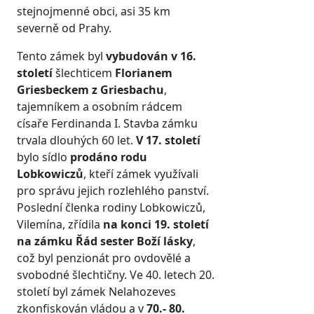
stejnojmenné obci, asi 35 km
severně od Prahy.
Tento zámek byl
vybudován v 16.
století
šlechticem
Florianem
Griesbeckem z Griesbachu
,
tajemníkem a osobním rádcem
císaře Ferdinanda I. Stavba zámku
trvala dlouhých 60 let.
V 17. století
bylo sídlo
prodáno rodu
Lobkowiczů
, kteří zámek využívali
pro správu jejich rozlehlého panství.
Poslední členka rodiny Lobkowiczů,
Vilemína, zřídila
na konci 19. století
na zámku Řád sester Boží lásky
,
což byl penzionát pro ovdovělé a
svobodné šlechtičny. Ve 40. letech 20.
století byl zámek Nelahozeves
zkonfiskován vládou a v
70.- 80.