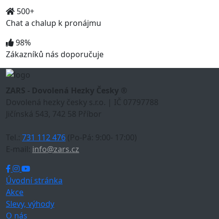
500+
Chat a chalup k pronájmu
98%
Zákazníků nás doporučuje
ZARS - Dovolená Hezky Česky ®
Dovolená hezky česky s.r.o. | IČ 07797788
Jičínská 543, 742 58 Příbor
Tel.:
731 112 476
(Po-Pá: 9:00- 17:00)
E-mail:
info@zars.cz
Úvodní stránka
Akce
Slevy, výhody
O nás