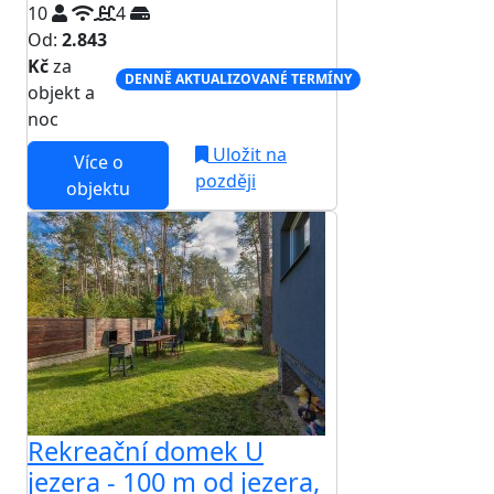
10
4
Od:
2.843
Kč
za
DENNĚ AKTUALIZOVANÉ TERMÍNY
objekt a
noc
Uložit na
Více o
později
objektu
Rekreační domek U
jezera - 100 m od jezera,