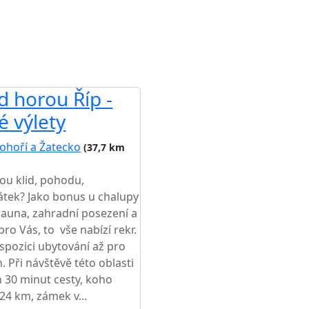
 horou Říp -
é výlety
ohoří a Žatecko
(37,7 km
ou klid, pohodu,
tek? Jako bonus u chalupy
 sauna, zahradní posezení a
pro Vás, to vše nabízí rekr.
ispozici ubytování až pro
 Při návštěvě této oblasti
en 30 minut cesty, koho
 24 km, zámek v...