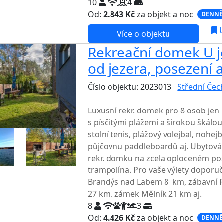
10
4
Od:
2.843 Kč
za objekt a noc
DENNĚ
U
Více o objektu
Rekreační domek U j
od jezera, posezení a
Číslo objektu: 2023013
Střední Čec
TOP HODNOCENÍ
Luxusní rekr. domek pro 8 osob jen
s písčitými plážemi a širokou škálou
stolní tenis, plážový volejbal, nohej
půjčovnu paddleboardů aj. Ubytová
rekr. domku na zcela oploceném poz
trampolína. Pro vaše výlety doporu
Brandýs nad Labem 8 km, zábavní 
27 km, zámek Mělník 21 km aj.
8
3
Od:
4.426 Kč
za objekt a noc
DENNĚ