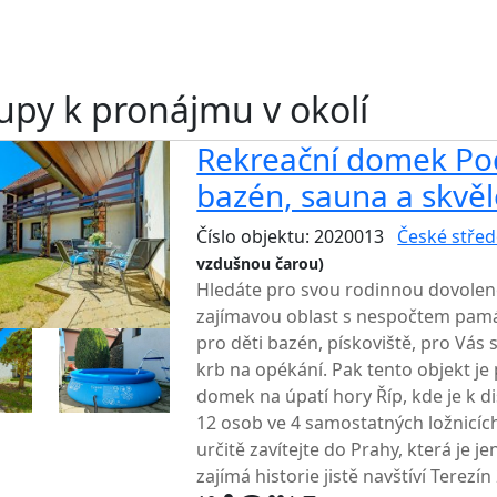
upy k pronájmu v okolí
Rekreační domek Pod
bazén, sauna a skvěl
Číslo objektu: 2020013
České střed
vzdušnou čarou)
Hledáte pro svou rodinnou dovolen
zajímavou oblast s nespočtem pamá
pro děti bazén, pískoviště, pro Vás
krb na opékání. Pak tento objekt je 
domek na úpatí hory Říp, kde je k d
12 osob ve 4 samostatných ložnicích.
určitě zavítejte do Prahy, která je j
zajímá historie jistě navštíví Terezín