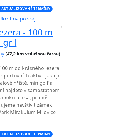
 AKTUALIZOVANÉ TERMÍNY
ložit na později
ezera - 100 m
 gril
hy
(47,2 km vzdušnou čarou)
 100 m od krásného jezera
 sportovních aktivit jako je
balové hřiště, minigolf a
ní najdete v samostatném
emku u lesa, pro děti
čujeme navštívit zámek
Park Mirakulum Milovice
 AKTUALIZOVANÉ TERMÍNY