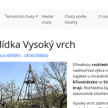
Tematické chaty
Hledat
Chaty podle
O ná
chaty
lokality
lídka Vysoký vrch
 a vyhlídky
,
okres Kladno
Dřevěnou
rozhled
nadmořské výšce n
najdete v chráněné 
Křivoklátsko
ve
St
kraji.
Rozhledna by
slavnostně otevře
Vysoký vrch zatím