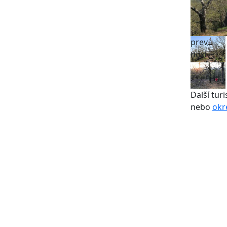
prev
next
Další turi
nebo
okr