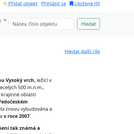
Přidat objekt
Přihlásit se
Uložené (
0
)
s
Hledat další cíle
nu Vysoký vrch,
ležící v
ecelých 500 m.n.m.,
krajinné oblasti
ředočeském
la znovu vybudována a
na
v roce 2007
.
není tak známá a