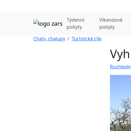
Týdenní
Víkendové
pobyty
pobyty
Chaty, chalupy
Turistické cíle
Vyh
Rozhledny