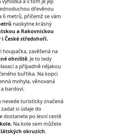
á
vyhlídka a v tom je její
o jednoduchou dřevěnou
a 6 metrů, přičemž se vám
metrů
naskytne krásný
átskou a Rakovnickou
i České středohoří.
e i houpačka, zavěšená na
jné ohniště
. Je to tedy
elaxaci a případně nějakou
eného buřtíka. Na kopci
menná mohyla, věnovaná
a bardovi.
 nevede turisticky značená
í zadat si údaje do
e dostanete po lesní cestě
 kole.
Na kole sem můžete
klátských okruzích
.