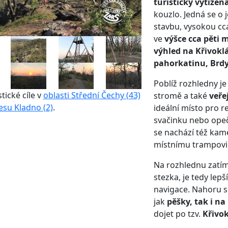
turisticky vytížen
kouzlo. Jedná se 
stavbu, vysokou cc
ve
výšce cca pěti 
výhled na Křivokl
pahorkatinu, Brdy 
Poblíž rozhledny j
stické cíle v
oblasti Střední Čechy (43)
stromě a také
veře
esu Kladno (2)
.
ideální místo pro r
svačinku nebo opeč
se nachází též ka
místnímu trampovi 
Na rozhlednu zatím
stezka, je tedy lepš
navigace. Nahoru s
jak
pěšky, tak i na
dojet po tzv.
Křivo