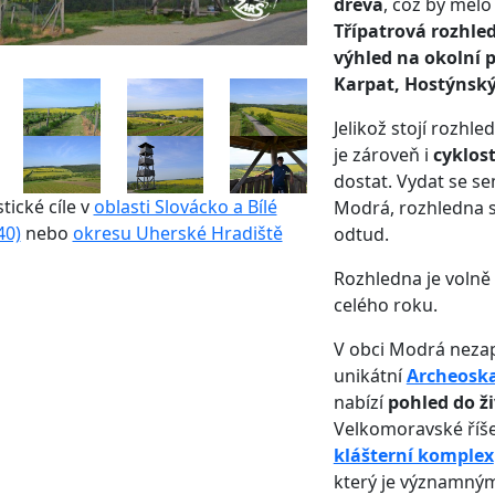
dřeva
, což by mělo z
Třípatrová rozhle
výhled na okolní p
Karpat, Hostýnský
Jelikož stojí rozhl
je zároveň i
cyklos
dostat. Vydat se s
stické cíle v
oblasti Slovácko a Bílé
Modrá, rozhledna s
40)
nebo
okresu Uherské Hradiště
odtud.
Rozhledna je volně
celého roku.
V obci Modrá nezap
unikátní
Archeosk
nabízí
pohled do ž
Velkomoravské říše.
klášterní komplex
který je významn