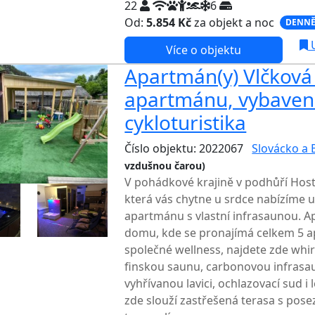
22
6
Od:
5.854 Kč
za objekt a noc
DENNĚ
U
Více o objektu
Apartmán(y) Vlčková 
apartmánu, vybavení 
cykloturistika
Číslo objektu: 2022067
Slovácko a 
vzdušnou čarou)
V pohádkové krajině v podhůří Host
která vás chytne u srdce nabízíme 
apartmánu s vlastní infrasaunou. A
domu, kde se pronajímá celkem 5 a
společné wellness, najdete zde whir
finskou saunu, carbonovou infrasa
vyhřívanou lavici, ochlazovací sud i
zde slouží zastřešená terasa s pose