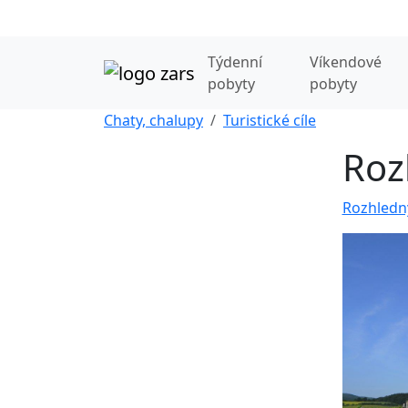
Týdenní
Víkendové
pobyty
pobyty
Chaty, chalupy
Turistické cíle
Roz
Rozhledny