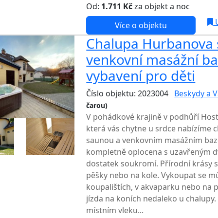
Od:
1.711 Kč
za objekt a noc
U
Více o objektu
Chalupa Hurbanova 
venkovní masážní ba
vybavení pro děti
Číslo objektu: 2023004
Beskydy a V
čarou)
V pohádkové krajině v podhůří Host
která vás chytne u srdce nabízíme 
saunou a venkovním masážním baz
kompletně oplocena s uzavřeným dv
dostatek soukromí. Přírodní krásy si
pěšky nebo na kole. Vykoupat se m
koupalištích, v akvaparku nebo na p
jízda na koních nedaleko u chalupy. 
místním vleku...