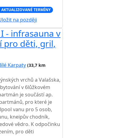
 AKTUALIZOVANÉ TERMÍNY
ložit na později
I - infrasauna v
pro děti, gril,
Bílé Karpaty
(33,7 km
ýnských vrchů a Valašska,
ubytování v 6lůžkovém
partmán je součástí ap.
partmánů, pro které je
lpool vanu pro 5 osob,
unu, kneipův chodník,
 ledové vědro. K odpočinku
zením, pro děti