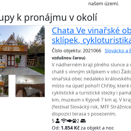
našem území.
upy k pronájmu v okolí
Chata Ve vinařské obl
sklípek, cykloturistik
Číslo objektu: 2021066
Slovácko a 
vzdušnou čarou)
TOP HODNOCENÍ
V nádherném kraji plného slunce a 
chatě s vinným sklípkem v obci Žádo
vinařská obec nedaleko královského
místo na úpatí pohoří Chřiby, které 
cyklistické a turistické stezky i pa
km, muzeum v Kyjově 7 km aj. V kraji 
(festival Slovácký rok, MFF Strážnice
dispozici terasa s posezením.
5
2
Od:
1.854 Kč
za objekt a noc