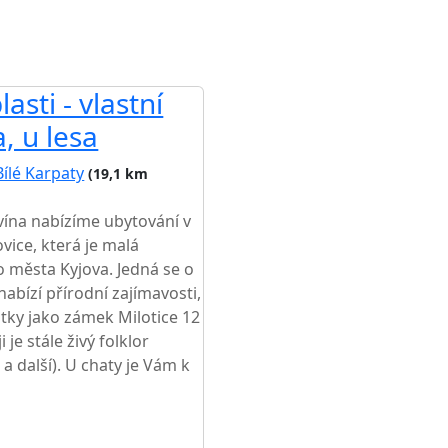
asti - vlastní
a, u lesa
Bílé Karpaty
(19,1 km
vína nabízíme ubytování v
vice, která je malá
 města Kyjova. Jedná se o
nabízí přírodní zajímavosti,
mátky jako zámek Milotice 12
je stále živý folklor
 a další). U chaty je Vám k