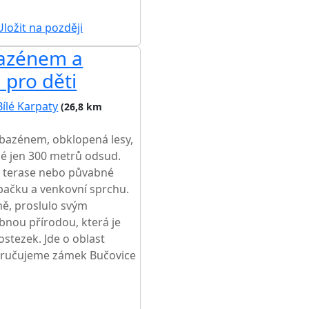
ložit na později
bazénem a
pro děti
Bílé Karpaty
(26,8 km
 bazénem, obklopená lesy,
ené jen 300 metrů odsud.
a terase nebo půvabné
upačku a venkovní sprchu.
ě, proslulo svým
bnou přírodou, která je
lostezek. Jde o oblast
oručujeme zámek Bučovice