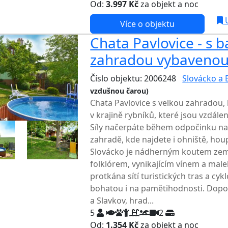
Od:
3.997 Kč
za objekt a noc
U
Více o objektu
Chata Pavlovice - s 
zahradou vybavenou 
Číslo objektu: 2006248
Slovácko a 
vzdušnou čarou)
TOP HODNOCENÍ
Chata Pavlovice s velkou zahradou,
v krajině rybníků, které jsou vzdál
Síly načerpáte během odpočinku n
zahradě, kde najdete i ohniště, ho
Slovácko je nádherným koutem zem
folklórem, vynikajícím vínem a male
protkána sítí turistických tras a cyk
bohatou i na pamětihodnosti. Dop
a Slavkov, hrad...
5
2
Od:
1.354 Kč
za objekt a noc