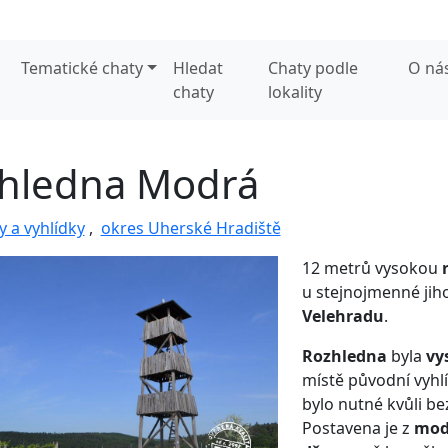
Tematické chaty
Hledat
Chaty podle
O ná
chaty
lokality
hledna Modrá
 a vyhlídky
,
okres Uherské Hradiště
12 metrů vysokou
u stejnojmenné ji
Velehradu
.
Rozhledna
byla
vy
místě původní vyhl
bylo nutné kvůli be
Postavena je z
mod