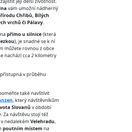
ajistit její delší životnost.
dna
vám umožní nádherný
řírodu Chřibů, Bílých
ch vrchů či Pálavy
.
edna
přímo u silnice
(která
tezkou
), je snadné se k ní
em můžete rovnou z obce
e nachází cca 2 kilometry
 přístupná v průběhu
omeňte také navštívit
anzen
, který návštěvníkům
ivota Slovanů
v období
 Za návštěvu stojí též
v nedalekém
Velehradu
,
ým
poutním místem
na