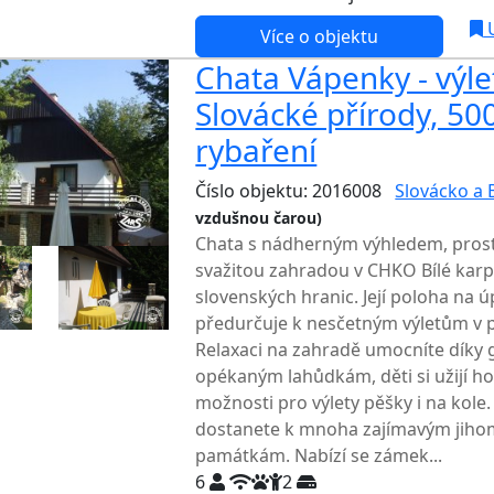
U
Více o objektu
Chata Vápenky - výle
Slovácké přírody, 50
rybaření
Číslo objektu: 2016008
Slovácko a 
vzdušnou čarou)
TOP HODNOCENÍ
Chata s nádherným výhledem, pros
svažitou zahradou v CHKO Bílé karpa
slovenských hranic. Její poloha na úp
předurčuje k nesčetným výletům v p
Relaxaci na zahradě umocníte díky
opékaným lahůdkám, děti si užijí ho
možnosti pro výlety pěšky i na kol
dostanete k mnoha zajímavým jiho
památkám. Nabízí se zámek...
6
2