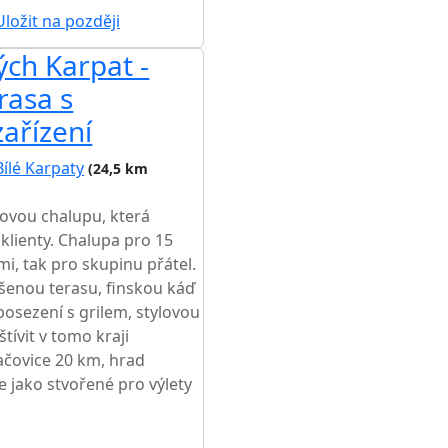
ložit na později
ých Karpat -
rasa s
ařízení
Bílé Karpaty
(24,5 km
lovou chalupu, která
klienty. Chalupa pro 15
mi, tak pro skupinu přátel.
ešenou terasu, finskou káď
osezení s grilem, stylovou
tívit v tomo kraji
čovice 20 km, hrad
e jako stvořené pro výlety