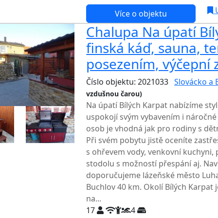
U
Více o objektu
Chalupa Na úpatí Bíl
finská káď, sauna, te
posezením, výčepní z
Číslo objektu: 2021033
Slovácko a 
vzdušnou čarou)
Na úpatí Bílých Karpat nabízíme sty
uspokojí svým vybavením i náročné 
osob je vhodná jak pro rodiny s dět
Při svém pobytu jistě oceníte zastř
s ohřevem vody, venkovní kuchyni, p
stodolu s možností přespání aj. Navš
doporučujeme lázeňské město Luha
Buchlov 40 km. Okolí Bílých Karpat j
na...
17
4