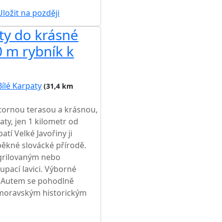
ložit na později
ty do krásné
0 m rybník k
Bílé Karpaty
(31,4 km
tornou terasou a krásnou,
ty, jen 1 kilometr od
atí Velké Javořiny ji
ěkné slovácké přírodě.
 grilovaným nebo
upací lavici. Výborné
e. Autem se pohodlně
moravským historickým