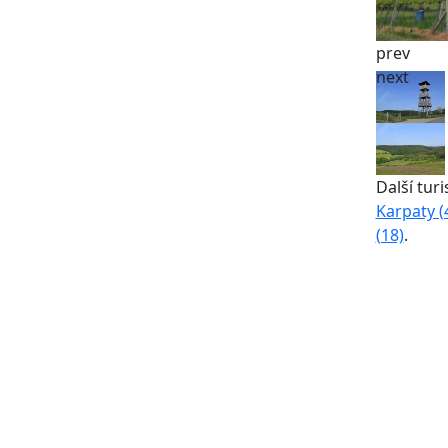
prev
next
Další turi
Karpaty (
(18)
.