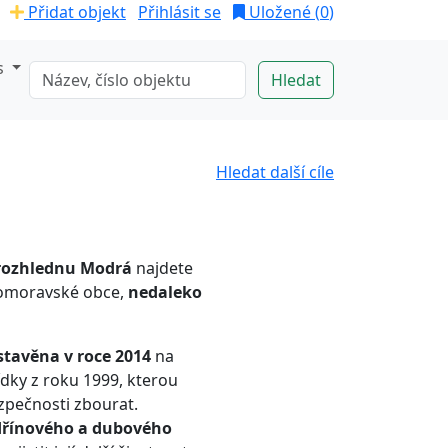
Přidat objekt
Přihlásit se
Uložené (
0
)
s
Hledat další cíle
rozhlednu
Modrá
najdete
homoravské obce,
nedaleko
stavěna v roce 2014
na
ídky z roku 1999, kterou
zpečnosti zbourat.
řínového a dubového