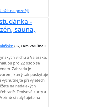
ložit na později
studánka -
zén, sauna,
alašsko
(32,7 km vzdušnou
ýnských vrchů a Valašska,
chalupu pro 22 osob se
énem. Zahrada je
orem, který tak poskytuje
 vychutnejte při výletech
ůžete na nedalekých
řehradě. Tenisové kurty a
V zimě si zalyžujete na