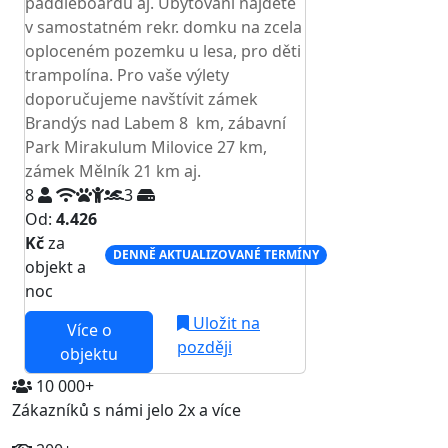
paddleboardů aj. Ubytování najdete
v samostatném rekr. domku na zcela
oploceném pozemku u lesa, pro děti
trampolína. Pro vaše výlety
doporučujeme navštívit zámek
Brandýs nad Labem 8 km, zábavní
Park Mirakulum Milovice 27 km,
zámek Mělník 21 km aj.
8
3
Od:
4.426
Kč
za
DENNĚ AKTUALIZOVANÉ TERMÍNY
objekt a
noc
Uložit na
Více o
později
objektu
10 000+
Zákazníků s námi jelo 2x a více