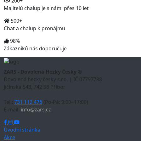
200+
Majitelů chalup je s námi přes 10 let
500+
Chat a chalup k pronájmu
98%
Zákazníků nás doporučuje
ZARS - Dovolená Hezky Česky ®
Dovolená hezky česky s.r.o. | IČ 07797788
Jičínská 543, 742 58 Příbor
Tel.:
731 112 476
(Po-Pá: 9:00- 17:00)
E-mail:
info@zars.cz
Úvodní stránka
Akce