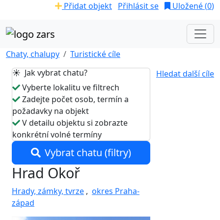
Přidat objekt
Přihlásit se
Uložené (
0
)
Chaty, chalupy
Turistické cíle
☀️ Jak vybrat chatu?
Hledat další cíle
Vyberte lokalitu ve filtrech
Zadejte počet osob, termín a
požadavky na objekt
V detailu objektu si zobrazte
konkrétní volné termíny
Vybrat chatu (filtry)
Hrad Okoř
Hrady, zámky, tvrze
,
okres Praha-
západ