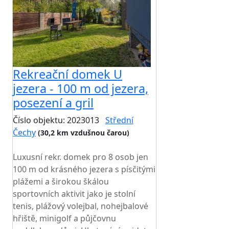
Rekreační domek U
jezera - 100 m od jezera,
posezení a gril
Číslo objektu: 2023013
Střední
Čechy
(30,2 km vzdušnou čarou)
TOP HODNOCENÍ
Luxusní rekr. domek pro 8 osob jen
100 m od krásného jezera s písčitými
plážemi a širokou škálou
sportovních aktivit jako je stolní
tenis, plážový volejbal, nohejbalové
hřiště, minigolf a půjčovnu