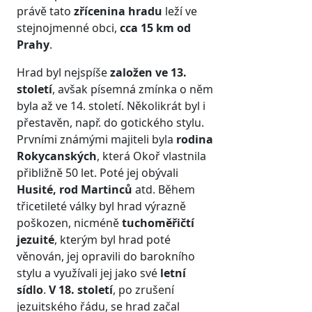
právě tato
zřícenina hradu
leží ve
stejnojmenné obci,
cca 15 km od
Prahy
.
Hrad byl nejspíše
založen ve 13.
století
, avšak písemná zmínka o něm
byla až ve 14. století. Několikrát byl i
přestavěn, např. do gotického stylu.
Prvními známými majiteli byla
rodina
Rokycanských
, která Okoř vlastnila
přibližně 50 let. Poté jej obývali
Husité, rod Martinců
atd. Během
třicetileté války byl hrad výrazně
poškozen, nicméně
tuchoměřičtí
jezuité
, kterým byl hrad poté
věnován, jej opravili do barokního
stylu a využívali jej jako své
letní
sídlo
.
V 18. století
, po zrušení
jezuitského řádu, se hrad začal