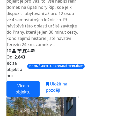
objekt je pro Vás, to vše nabízí rekr.
domek na úpatí hory Říp, kde je k
dispozici ubytování až pro 12 osob
ve 4 samostatných ložnicích. Při
návštěvě této oblasti určitě zavítejte
do Prahy, která je jen 30 minut cesty,
koho zajímá historie jistě navštíví
Terezín 24 km, zámek v...
10
4
Od:
2.843
Kč
za
DENNĚ AKTUALIZOVANÉ TERMÍNY
objekt a
noc
Uložit na
Více o
později
objektu