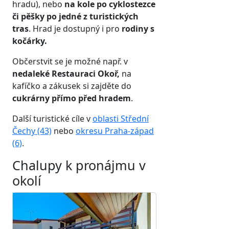
hradu), nebo
na kole po cyklostezce
či pěšky po jedné z turistických
tras
. Hrad je dostupný i pro
rodiny s
kočárky.
Občerstvit se je možné např. v
nedaleké Restauraci Okoř,
na
kafíčko a zákusek si zajděte do
cukrárny přímo před hradem
.
Další turistické cíle v
oblasti Střední
Čechy (43)
nebo
okresu Praha-západ
(6)
.
Chalupy k pronájmu v
okolí