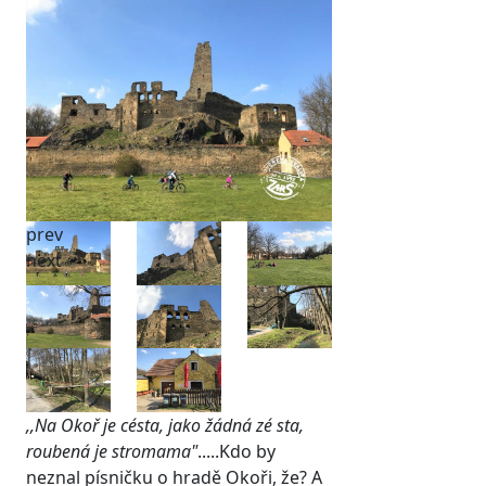
prev
next
,,Na Okoř je césta, jako žádná zé sta,
roubená je stromama"
.....Kdo by
neznal písničku o hradě Okoři, že? A