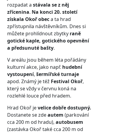
rozpadat a
stávala se z něj
zřícenina
.
Na konci 20. století
získala Okoř obec
a ta hrad
zpřístupnila návštěvníkům. Dnes si
můžete prohlídnout zbytky
raně
gotické kaple, gotického opevnění
a předsunuté bašty
.
V areálu jsou během léta pořádány
kulturní akce, jako např.
hudební
vystoupení
,
šermířské turnaje
apod. Známý je též
Festival Okoř
,
který se vždy v červnu koná na
rozlehlé louce před hradem.
Hrad Okoř je
velice dobře dostupný.
Dostanete se zde
autem
(parkování
cca 200 m od hradu),
autobusem
(zastávka Okoř také cca 200 m od