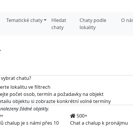
Tematické chaty
Hledat
Chaty podle
O ná
chaty
lokality
í
 vybrat chatu?
rte lokalitu ve filtrech
jte počet osob, termín a požadavky na objekt
tailu objektu si zobrazte konkrétní volné termíny
 nalezeny žádné objekty.
0+
500+
lů chalup je s námi přes 10
Chat a chalup k pronájmu