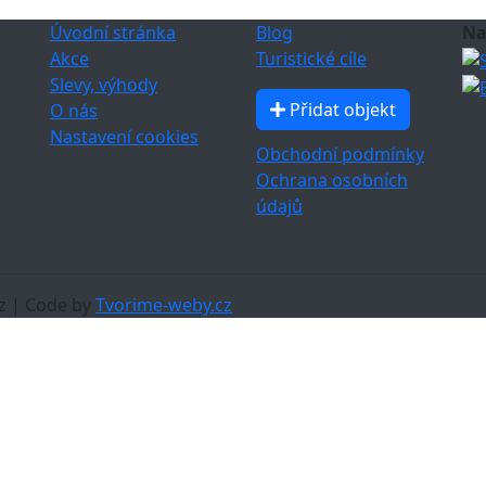
Úvodní stránka
Blog
Na
Akce
Turistické cíle
Slevy, výhody
Přidat objekt
O nás
Nastavení cookies
Obchodní podmínky
Ochrana osobních
údajů
z | Code by
Tvorime-weby.cz