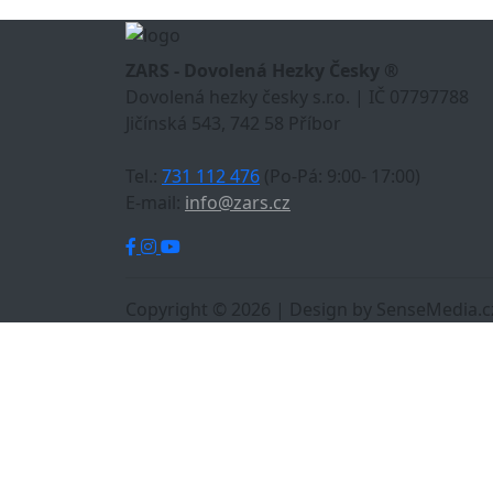
ZARS - Dovolená Hezky Česky ®
Dovolená hezky česky s.r.o. | IČ 07797788
Jičínská 543, 742 58 Příbor
Tel.:
731 112 476
(Po-Pá: 9:00- 17:00)
E-mail:
info@zars.cz
Copyright © 2026 | Design by SenseMedia.c