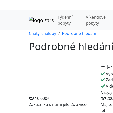
Týdenní
Víkendové
pobyty
pobyty
Chaty, chalupy
Podrobné hledání
Podrobné hledán
☀️ Jak
Vybe
Zade
V de
Nebyly
10 000+
20
Zákazníků s námi jelo 2x a více
Majite
let