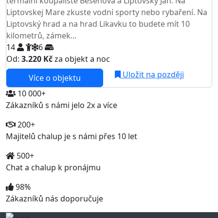
termální koupaliště Bešeňová a Liptovský Ján. Na
Liptovskej Mare zkuste vodní sporty nebo rybaření. Na
Liptovský hrad a na hrad Likavku to budete mít 10
kilometrů, zámek...
14
6
Od:
3.220 Kč
za objekt a noc
Uložit na později
Více o objektu
10 000+
Zákazníků s námi jelo 2x a více
200+
Majitelů chalup je s námi přes 10 let
500+
Chat a chalup k pronájmu
98%
Zákazníků nás doporučuje