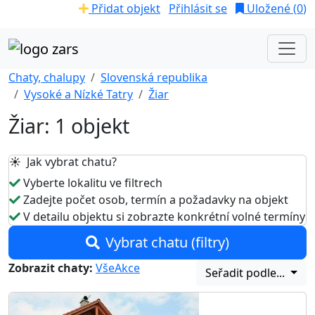
Přidat objekt
Přihlásit se
Uložené (
0
)
Chaty, chalupy
Slovenská republika
Vysoké a Nízké Tatry
Žiar
Žiar: 1 objekt
☀️ Jak vybrat chatu?
Vyberte lokalitu ve filtrech
Zadejte počet osob, termín a požadavky na objekt
V detailu objektu si zobrazte konkrétní volné termíny
Vybrat chatu (filtry)
Zobrazit chaty:
Vše
Akce
Seřadit podle...