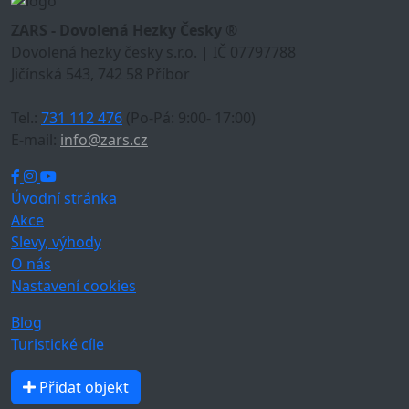
ZARS - Dovolená Hezky Česky ®
Dovolená hezky česky s.r.o. | IČ 07797788
Jičínská 543, 742 58 Příbor
Tel.:
731 112 476
(Po-Pá: 9:00- 17:00)
E-mail:
info@zars.cz
Úvodní stránka
Akce
Slevy, výhody
O nás
Nastavení cookies
Blog
Turistické cíle
Přidat objekt