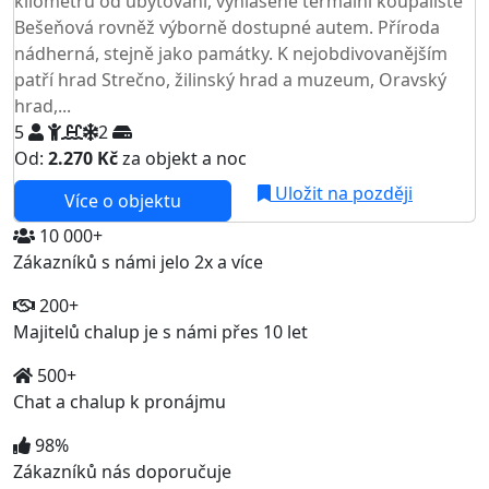
kilometrů od ubytování, vyhlášené termální koupaliště
Bešeňová rovněž výborně dostupné autem. Příroda
nádherná, stejně jako památky. K nejobdivovanějším
patří hrad Strečno, žilinský hrad a muzeum, Oravský
hrad,...
5
2
Od:
2.270 Kč
za objekt a noc
Uložit na později
Více o objektu
10 000+
Zákazníků s námi jelo 2x a více
200+
Majitelů chalup je s námi přes 10 let
500+
Chat a chalup k pronájmu
98%
Zákazníků nás doporučuje