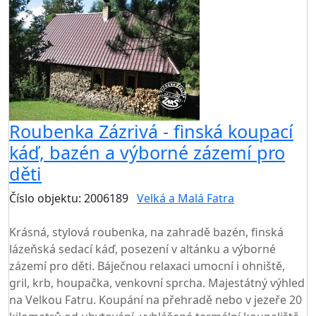
Roubenka Zázrivá - finská koupací
káď, bazén a výborné zázemí pro
děti
Číslo objektu: 2006189
Velká a Malá Fatra
TOP HODNOCENÍ
Krásná, stylová roubenka, na zahradě bazén, finská
lázeňská sedací káď, posezení v altánku a výborné
zázemí pro děti. Báječnou relaxaci umocní i ohniště,
gril, krb, houpačka, venkovní sprcha. Majestátný výhled
na Velkou Fatru. Koupání na přehradě nebo v jezeře 20