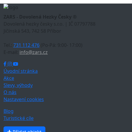
ZARS - Dovolená Hezky Česky ®
Dovolená hezky česky s.r.o. | IČ 07797788
Jičínská 543, 742 58 Příbor
Tel.:
731 112 476
(Po-Pá: 9:00- 17:00)
E-mail:
info@zars.cz
Úvodní stránka
Akce
Slevy, výhody
O nás
Nastavení cookies
Blog
Turistické cíle