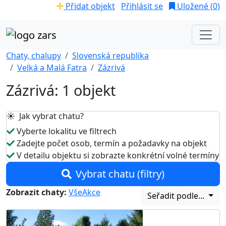
Přidat objekt
Přihlásit se
Uložené (
0
)
Chaty, chalupy
Slovenská republika
Velká a Malá Fatra
Zázrivá
Zázrivá: 1 objekt
☀️ Jak vybrat chatu?
Vyberte lokalitu ve filtrech
Zadejte počet osob, termín a požadavky na objekt
V detailu objektu si zobrazte konkrétní volné termíny
Vybrat chatu (filtry)
Zobrazit chaty:
Vše
Akce
Seřadit podle...