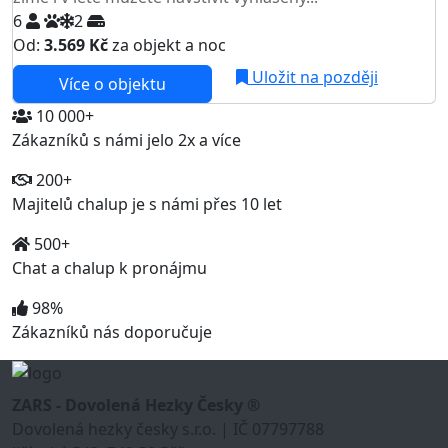
6
2
Od:
3.569 Kč
za objekt a noc
Uložit na později
Více o objektu
10 000+
Zákazníků s námi jelo 2x a více
200+
Majitelů chalup je s námi přes 10 let
500+
Chat a chalup k pronájmu
98%
Zákazníků nás doporučuje
ZARS - Dovolená Hezky Česky ®
Dovolená hezky česky s.r.o. | IČ 07797788