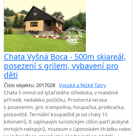
Chata Vyšná Boca - 500m skiareál,
posezení s grilem, vybavení pro
děti
Číslo objektu: 2017028
Vysoké a Nízké Tatry
Chata 5 minut od lyžařského střediska, v malebné
přírodě, nedaleko potůčku. Prostorná terasa
s posezením, gril, trampolína, houpačka, prolézačka,
pískoviště. Termální koupaliště je od chaty 15
kilometrů. K zajímavým turistickým cílům patří Jeskyně
mrtvých netopýrů, muzeum v Liptovském Hrádku nebo