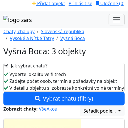
Přidat objekt
Přihlásit se
Uložené (
0
)
Chaty, chalupy
Slovenská republika
Vysoké a Nízké Tatry
Vyšná Boca
Vyšná Boca: 3 objekty
☀️ Jak vybrat chatu?
Vyberte lokalitu ve filtrech
Zadejte počet osob, termín a požadavky na objekt
V detailu objektu si zobrazte konkrétní volné termíny
Vybrat chatu (filtry)
Zobrazit chaty:
Vše
Akce
Seřadit podle...