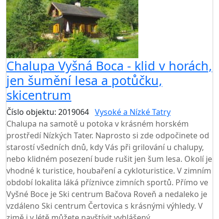
Chalupa Vyšná Boca - klid v horách,
jen šumění lesa a potůčku,
skicentrum
Číslo objektu: 2019064
Vysoké a Nízké Tatry
Chalupa na samotě u potoka v krásném horském
prostředí Nízkých Tater. Naprosto si zde odpočinete od
starostí všedních dnů, kdy Vás při grilování u chalupy,
nebo klidném posezení bude rušit jen šum lesa. Okolí je
vhodné k turistice, houbaření a cykloturistice. V zimním
období lokalita láká příznivce zimních sportů. Přímo ve
Vyšné Boce je Ski centrum Bačova Roveň a nedaleko je
vzdáleno Ski centrum Čertovica s krásnými výhledy. V
zimě i v létě můžete navštívit vyhlášený...