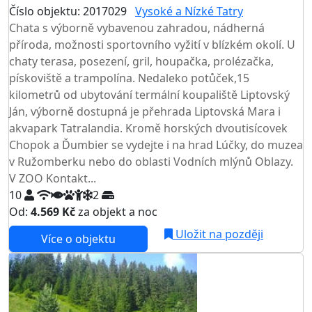
Číslo objektu: 2017029
Vysoké a Nízké Tatry
Chata s výborně vybavenou zahradou, nádherná
příroda, možnosti sportovního vyžití v blízkém okolí. U
chaty terasa, posezení, gril, houpačka, prolézačka,
pískoviště a trampolína. Nedaleko potůček,15
kilometrů od ubytování termální koupaliště Liptovský
Ján, výborně dostupná je přehrada Liptovská Mara i
akvapark Tatralandia. Kromě horských dvoutisícovek
Chopok a Ďumbier se vydejte i na hrad Lúčky, do muzea
v Ružomberku nebo do oblasti Vodních mlýnů Oblazy.
V ZOO Kontakt...
10
2
Od:
4.569 Kč
za objekt a noc
Uložit na později
Více o objektu