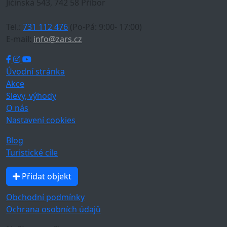
Jičínská 543, 742 58 Příbor
Tel.:
731 112 476
(Po-Pá: 9:00- 17:00)
E-mail:
info@zars.cz
Úvodní stránka
Akce
Slevy, výhody
O nás
Nastavení cookies
Blog
Turistické cíle
Přidat objekt
Obchodní podmínky
Ochrana osobních údajů