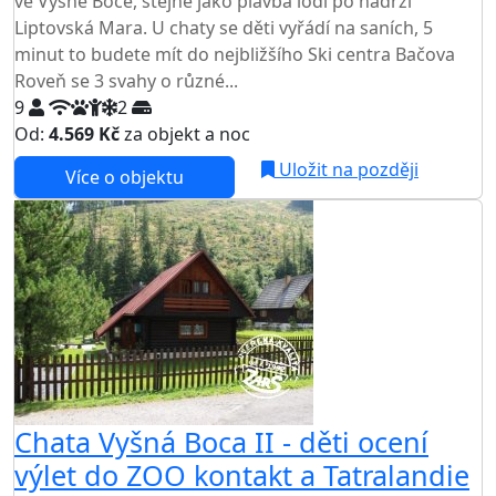
ve Vyšné Boce, stejně jako plavba lodí po nádrži
Liptovská Mara. U chaty se děti vyřádí na saních, 5
minut to budete mít do nejbližšího Ski centra Bačova
Roveň se 3 svahy o různé...
9
2
Od:
4.569 Kč
za objekt a noc
Uložit na později
Více o objektu
Chata Vyšná Boca II - děti ocení
výlet do ZOO kontakt a Tatralandie