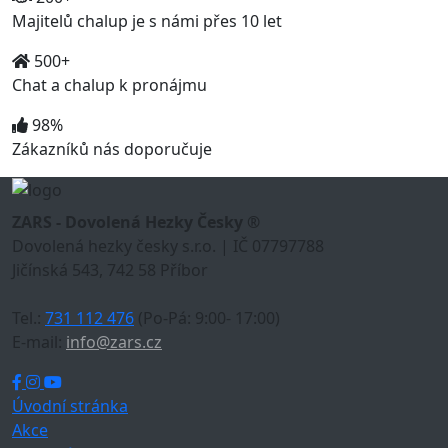
Majitelů chalup je s námi přes 10 let
500+
Chat a chalup k pronájmu
98%
Zákazníků nás doporučuje
ZARS - Dovolená Hezky Česky ®
Dovolená hezky česky s.r.o. | IČ 07797788
Jičínská 543, 742 58 Příbor
Tel.:
731 112 476
(Po-Pá: 9:00- 17:00)
E-mail:
info@zars.cz
Úvodní stránka
Akce