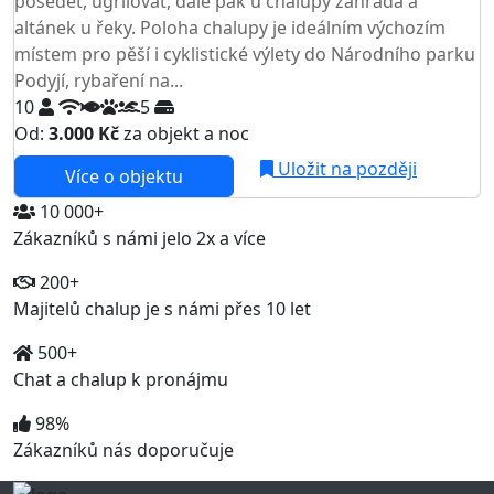
posedět, ugrilovat, dále pak u chalupy zahrada a
altánek u řeky. Poloha chalupy je ideálním výchozím
místem pro pěší i cyklistické výlety do Národního parku
Podyjí, rybaření na...
10
5
Od:
3.000 Kč
za objekt a noc
NEJNIŽŠÍ CENA NA TRHU
Uložit na později
Více o objektu
10 000+
Zákazníků s námi jelo 2x a více
200+
Majitelů chalup je s námi přes 10 let
500+
Chat a chalup k pronájmu
98%
Zákazníků nás doporučuje