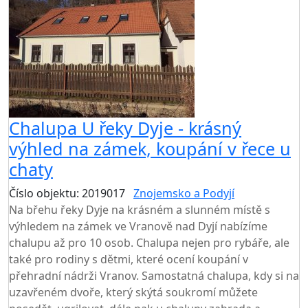
Chalupa U řeky Dyje - krásný
výhled na zámek, koupání v řece u
chaty
Číslo objektu: 2019017
Znojemsko a Podyjí
Na břehu řeky Dyje na krásném a slunném místě s
výhledem na zámek ve Vranově nad Dyjí nabízíme
chalupu až pro 10 osob. Chalupa nejen pro rybáře, ale
také pro rodiny s dětmi, které ocení koupání v
přehradní nádrži Vranov. Samostatná chalupa, kdy si na
uzavřeném dvoře, který skýtá soukromí můžete