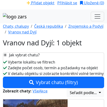
Přidat objekt
Přihlásit se
Uložené (
0
)
Chaty, chalupy
Česká republika
Znojemsko a Podyjí
Vranov nad Dyjí
Vranov nad Dyjí: 1 objekt
☀️ Jak vybrat chatu?
Vyberte lokalitu ve filtrech
Zadejte počet osob, termín a požadavky na objekt
V detailu objektu si zobrazte konkrétní volné termíny
Vybrat chatu (filtry)
Zobrazit chaty:
Vše
Akce
Seřadit podle...