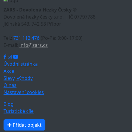
ZARS - Dovolená Hezky Česky ®
Dovolená hezky česky s.r.o. | IČ 07797788
Jičínská 543, 742 58 Příbor
Tel.:
731 112 476
(Po-Pá: 9:00- 17:00)
E-mail:
info@zars.cz
Úvodní stránka
Akce
Slevy, výhody
O nás
Nastavení cookies
Blog
Turistické cíle
Přidat objekt