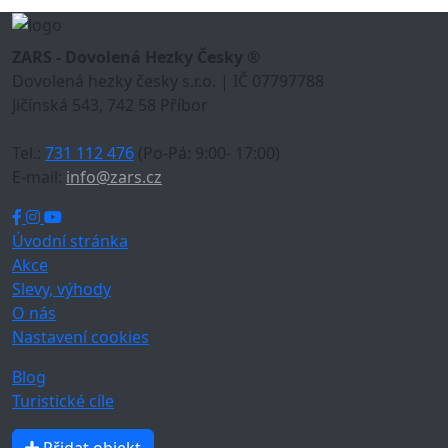
ZARS - Dovolená Hezky Česky ®
Dovolená hezky česky s.r.o. | IČ 07797788
Jičínská 543, 742 58 Příbor
Tel.:
731 112 476
(Po-Pá: 9:00- 17:00)
E-mail:
info@zars.cz
Úvodní stránka
Akce
Slevy, výhody
O nás
Nastavení cookies
Blog
Turistické cíle