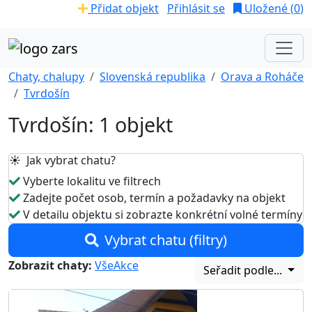
Přidat objekt
Přihlásit se
Uložené (
0
)
Chaty, chalupy
Slovenská republika
Orava a Roháče
Tvrdošín
Tvrdošín: 1 objekt
☀️ Jak vybrat chatu?
Vyberte lokalitu ve filtrech
Zadejte počet osob, termín a požadavky na objekt
V detailu objektu si zobrazte konkrétní volné termíny
Vybrat chatu (filtry)
Zobrazit chaty:
Vše
Akce
Seřadit podle...