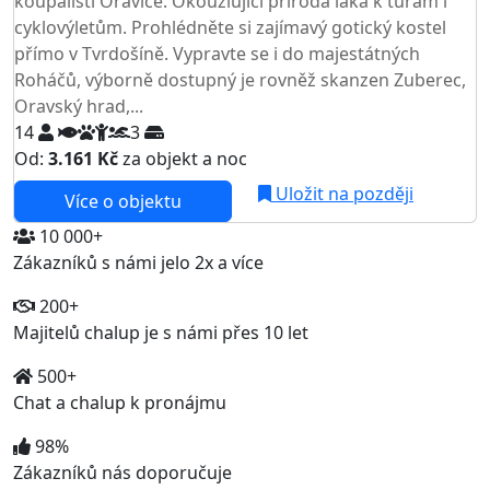
koupališti Oravice. Okouzlující příroda láká k túrám i
cyklovýletům. Prohlédněte si zajímavý gotický kostel
přímo v Tvrdošíně. Vypravte se i do majestátných
Roháčů, výborně dostupný je rovněž skanzen Zuberec,
Oravský hrad,...
14
3
Od:
3.161 Kč
za objekt a noc
NEJNIŽŠÍ CENA NA TRHU
Uložit na později
Více o objektu
10 000+
Zákazníků s námi jelo 2x a více
200+
Majitelů chalup je s námi přes 10 let
500+
Chat a chalup k pronájmu
98%
Zákazníků nás doporučuje