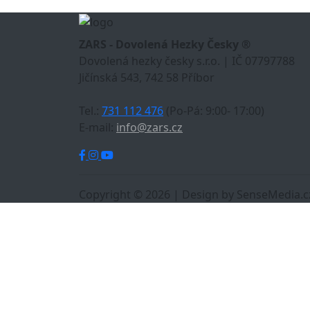
ZARS - Dovolená Hezky Česky ®
Dovolená hezky česky s.r.o. | IČ 07797788
Jičínská 543, 742 58 Příbor
Tel.:
731 112 476
(Po-Pá: 9:00- 17:00)
E-mail:
info@zars.cz
Copyright © 2026 | Design by SenseMedia.c