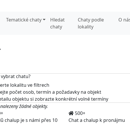
Tematické chaty
Hledat
Chaty podle
O ná
chaty
lokality
í
 vybrat chatu?
rte lokalitu ve filtrech
jte počet osob, termín a požadavky na objekt
tailu objektu si zobrazte konkrétní volné termíny
 nalezeny žádné objekty.
0+
500+
lů chalup je s námi přes 10
Chat a chalup k pronájmu