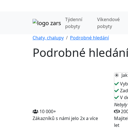
Týdenní
Víkendové
pobyty
pobyty
Chaty, chalupy
Podrobné hledání
Podrobné hledán
☀️ Jak
Vybe
Zade
V de
Nebyly
10 000+
20
Zákazníků s námi jelo 2x a více
Majite
let