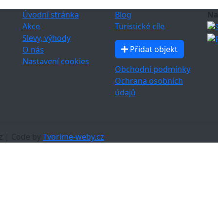
Úvodní stránka
Blog
Na
Akce
Turistické cíle
Slevy, výhody
Přidat objekt
O nás
Nastavení cookies
Obchodní podmínky
Ochrana osobních
údajů
z | Code by
Tvorime-weby.cz