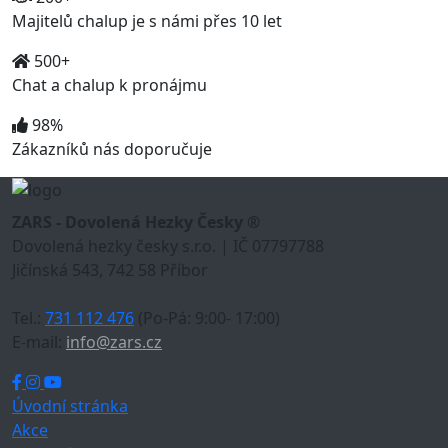
Majitelů chalup je s námi přes 10 let
500+
Chat a chalup k pronájmu
98%
Zákazníků nás doporučuje
ZARS - Dovolená Hezky Česky ®
Dovolená hezky česky s.r.o. | IČ 07797788
Jičínská 543, 742 58 Příbor
Tel.:
731 112 476
(Po-Pá: 9:00- 17:00)
E-mail:
info@zars.cz
Úvodní stránka
Akce