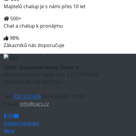
Majitelů chalup je s námi přes 10 let
500+
Chat a chalup k pronájmu
98%
Zákazníků nás doporučuje
ZARS - Dovolená Hezky Česky ®
Dovolená hezky česky s.r.o. | IČ 07797788
Jičínská 543, 742 58 Příbor
Tel.:
731 112 476
(Po-Pá: 9:00- 17:00)
E-mail:
info@zars.cz
Úvodní stránka
Akce