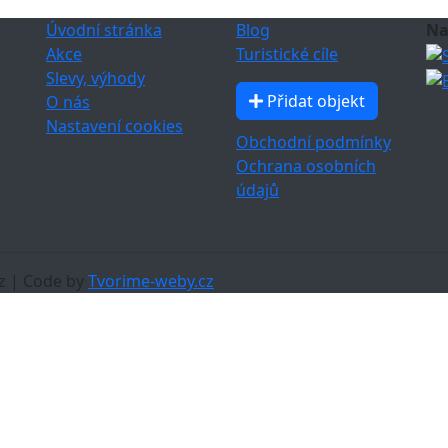
Úvodní stránka
Blog
Na
Akce
Turistické cíle
Slevy, výhody
Přidat objekt
O nás
Nastavení cookies
Obchodní podmínky
Ochrana osobních
údajů
z | Code by
Tvorime-weby.cz