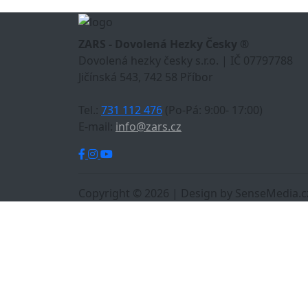
ZARS - Dovolená Hezky Česky ®
Dovolená hezky česky s.r.o. | IČ 07797788
Jičínská 543, 742 58 Příbor
Tel.:
731 112 476
(Po-Pá: 9:00- 17:00)
E-mail:
info@zars.cz
Copyright © 2026 | Design by SenseMedia.c