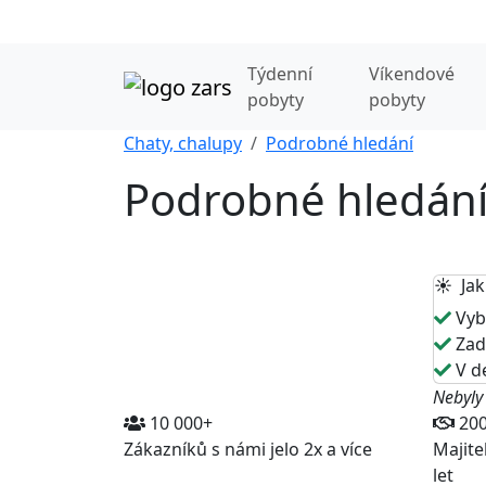
Týdenní
Víkendové
pobyty
pobyty
Chaty, chalupy
Podrobné hledání
Podrobné hledán
☀️ Jak
Vybe
Zade
V de
Nebyly
10 000+
20
Zákazníků s námi jelo 2x a více
Majite
let