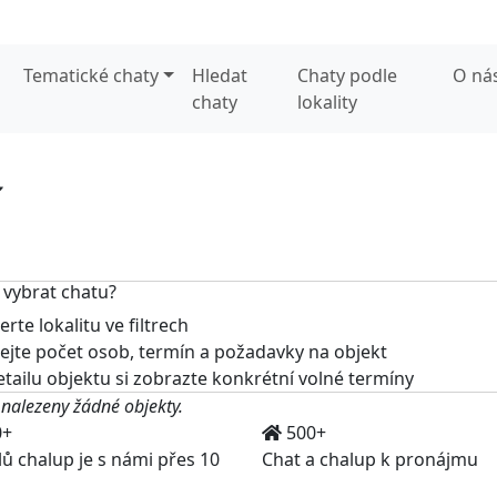
Tematické chaty
Hledat
Chaty podle
O ná
chaty
lokality
í
 vybrat chatu?
rte lokalitu ve filtrech
jte počet osob, termín a požadavky na objekt
tailu objektu si zobrazte konkrétní volné termíny
 nalezeny žádné objekty.
0+
500+
lů chalup je s námi přes 10
Chat a chalup k pronájmu