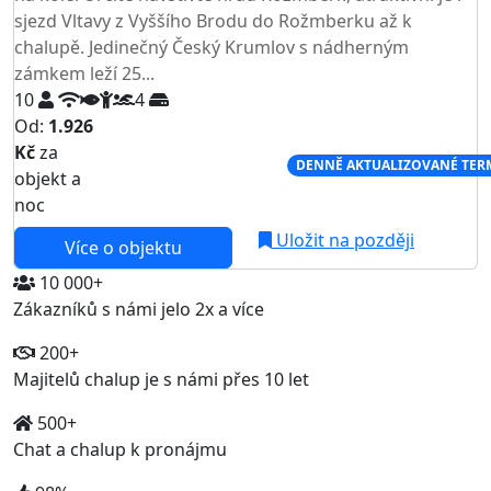
sjezd Vltavy z Vyššího Brodu do Rožmberku až k
chalupě. Jedinečný Český Krumlov s nádherným
zámkem leží 25...
10
4
Od:
1.926
Kč
za
NEJNIŽŠÍ CENA NA TRHU
DENNĚ AKTUALIZOVANÉ TER
objekt a
noc
Uložit na později
Více o objektu
10 000+
Zákazníků s námi jelo 2x a více
200+
Majitelů chalup je s námi přes 10 let
500+
Chat a chalup k pronájmu