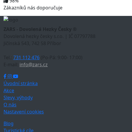
98%
Zákazníků nás doporučuje
ZARS - Dovolená Hezky Česky ®
Dovolená hezky česky s.r.o. | IČ 07797788
Jičínská 543, 742 58 Příbor
Tel.:
731 112 476
(Po-Pá: 9:00- 17:00)
E-mail:
info@zars.cz
Úvodní stránka
Akce
Slevy, výhody
O nás
Nastavení cookies
Blog
Turistické cíle