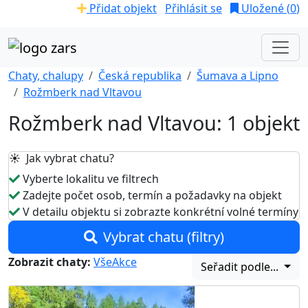
Přidat objekt
Přihlásit se
Uložené (
0
)
Chaty, chalupy
Česká republika
Šumava a Lipno
Rožmberk nad Vltavou
Rožmberk nad Vltavou: 1 objekt
☀️ Jak vybrat chatu?
Vyberte lokalitu ve filtrech
Zadejte počet osob, termín a požadavky na objekt
V detailu objektu si zobrazte konkrétní volné termíny
Vybrat chatu (filtry)
Zobrazit chaty:
Vše
Akce
Seřadit podle...