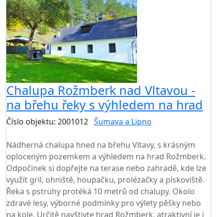
Chalupa Rožmberk nad Vltavou -
na břehu řeky s výhledem na hrad
Číslo objektu: 2001012
Šumava a Lipno
TOP HODNOCENÍ
Nádherná chalupa hned na břehu Vltavy, s krásným
oploceným pozemkem a výhledem na hrad Rožmberk.
Odpočinek si dopřejte na terase nebo zahradě, kde lze
využít gril, ohniště, houpačku, prolézačky a pískoviště.
Řeka s pstruhy protéká 10 metrů od chalupy. Okolo
zdravé lesy, výborné podmínky pro výlety pěšky nebo
na kole. Určitě navštivte hrad Rožmberk, atraktivní je i