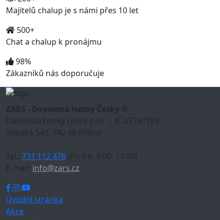
Majitelů chalup je s námi přes 10 let
500+
Chat a chalup k pronájmu
98%
Zákazníků nás doporučuje
ZARS - Dovolená Hezky Česky ®
Dovolená hezky česky s.r.o. | IČ 07797788
Jičínská 543, 742 58 Příbor
Tel.:
731 112 476
(Po-Pá: 9:00- 17:00)
E-mail:
info@zars.cz
Úvodní stránka
Akce