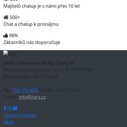
Majitelů chalup je s námi přes 10 let
500+
Chat a chalup k pronájmu
98%
Zákazníků nás doporučuje
ZARS - Dovolená Hezky Česky ®
Dovolená hezky česky s.r.o. | IČ 07797788
Jičínská 543, 742 58 Příbor
Tel.:
731 112 476
(Po-Pá: 9:00- 17:00)
E-mail:
info@zars.cz
Úvodní stránka
Akce