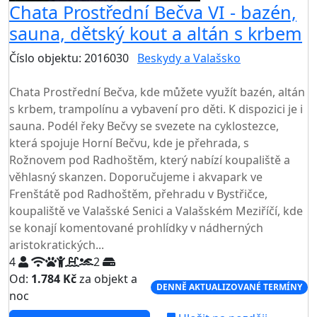
Chata Prostřední Bečva VI - bazén,
sauna, dětský kout a altán s krbem
Číslo objektu: 2016030
Beskydy a Valašsko
TOP HODNOCENÍ
Chata Prostřední Bečva, kde můžete využít bazén, altán
s krbem, trampolínu a vybavení pro děti. K dispozici je i
sauna. Podél řeky Bečvy se svezete na cyklostezce,
která spojuje Horní Bečvu, kde je přehrada, s
Rožnovem pod Radhoštěm, který nabízí koupaliště a
věhlasný skanzen. Doporučujeme i akvapark ve
Frenštátě pod Radhoštěm, přehradu v Bystřičce,
koupaliště ve Valašské Senici a Valašském Meziříčí, kde
se konají komentované prohlídky v nádherných
aristokratických...
4
2
Od:
1.784 Kč
za objekt a
DENNĚ AKTUALIZOVANÉ TERMÍNY
noc