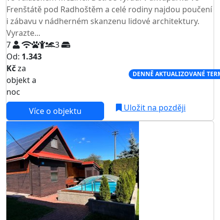
Frenštátě pod Radhoštěm a celé rodiny najdou poučení
i zábavu v nádherném skanzenu lidové architektury.
Vyrazte...
7
3
Od:
1.343
Kč
za
NEJNIŽŠÍ CENA NA TRHU
DENNĚ AKTUALIZOVANÉ TER
objekt a
noc
Uložit na později
Více o objektu