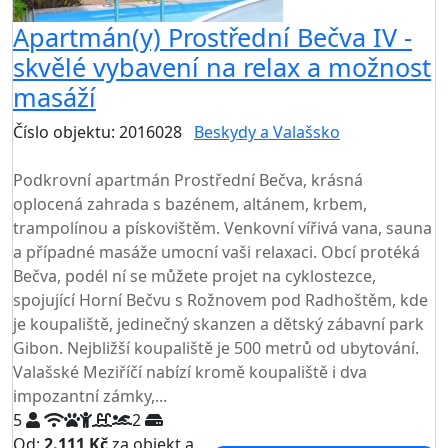
Apartmán(y) Prostřední Bečva IV -
skvělé vybavení na relax a možnost
masáží
Číslo objektu: 2016028
Beskydy a Valašsko
TOP HODNOCENÍ
Podkrovní apartmán Prostřední Bečva, krásná
oplocená zahrada s bazénem, altánem, krbem,
trampolínou a pískovištěm. Venkovní vířivá vana, sauna
a případné masáže umocní vaši relaxaci. Obcí protéká
Bečva, podél ní se můžete projet na cyklostezce,
spojující Horní Bečvu s Rožnovem pod Radhoštěm, kde
je koupaliště, jedinečný skanzen a dětský zábavní park
Gibon. Nejbližší koupaliště je 500 metrů od ubytování.
Valašské Meziříčí nabízí kromě koupaliště i dva
impozantní zámky,...
5
2
Od:
2.111 Kč
za objekt a