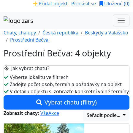
Přidat objekt
Přihlásit se
Uložené (
0
)
Chaty, chalupy
Česká republika
Beskydy a Valašsko
Prostřední Bečva
Prostřední Bečva: 4 objekty
☀️ Jak vybrat chatu?
Vyberte lokalitu ve filtrech
Zadejte počet osob, termín a požadavky na objekt
V detailu objektu si zobrazte konkrétní volné termíny
Vybrat chatu (filtry)
Zobrazit chaty:
Vše
Akce
Seřadit podle...