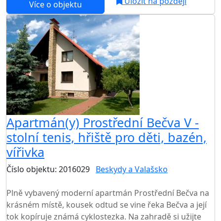
Uložit na později
Více o objektu
Apartmán(y) Prostřední Bečva V -
stolní tenis, hřiště pro děti, bazén,
vířivka
Číslo objektu: 2016029
Beskydy a Valašsko
TOP HODNOCENÍ
Plně vybavený moderní apartmán Prostřední Bečva na
krásném místě, kousek odtud se vine řeka Bečva a její
tok kopíruje známá cyklostezka. Na zahradě si užijte