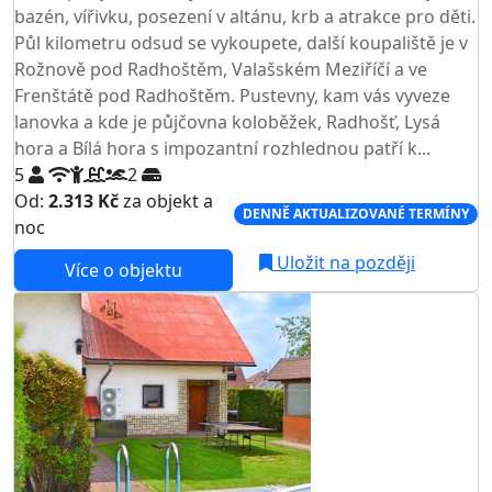
bazén, vířivku, posezení v altánu, krb a atrakce pro děti.
Půl kilometru odsud se vykoupete, další koupaliště je v
Rožnově pod Radhoštěm, Valašském Meziříčí a ve
Frenštátě pod Radhoštěm. Pustevny, kam vás vyveze
lanovka a kde je půjčovna koloběžek, Radhošť, Lysá
hora a Bílá hora s impozantní rozhlednou patří k...
5
2
Od:
2.313 Kč
za objekt a
DENNĚ AKTUALIZOVANÉ TERMÍNY
noc
Uložit na později
Více o objektu