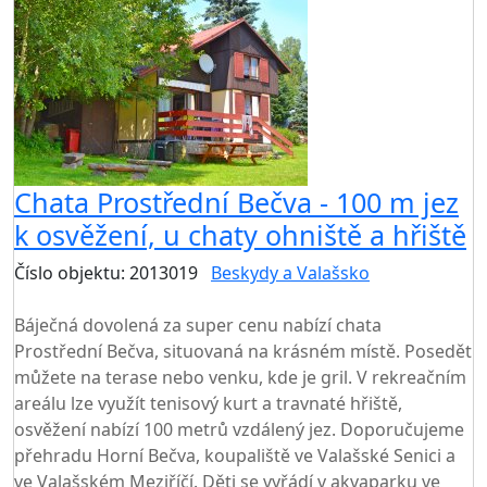
Chata Prostřední Bečva - 100 m jez
k osvěžení, u chaty ohniště a hřiště
Číslo objektu: 2013019
Beskydy a Valašsko
TOP HODNOCENÍ
Báječná dovolená za super cenu nabízí chata
Prostřední Bečva, situovaná na krásném místě. Posedět
můžete na terase nebo venku, kde je gril. V rekreačním
areálu lze využít tenisový kurt a travnaté hřiště,
osvěžení nabízí 100 metrů vzdálený jez. Doporučujeme
přehradu Horní Bečva, koupaliště ve Valašské Senici a
ve Valašském Meziříčí. Děti se vyřádí v akvaparku ve