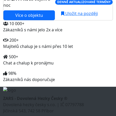
DENNĚ AKTUALIZOVANÉ TERMÍNY
noc
Uložit na později
Více o objektu
10 000+
Zákazníků s námi jelo 2x a více
200+
Majitelů chalup je s námi přes 10 let
500+
Chat a chalup k pronájmu
98%
Zákazníků nás doporučuje
ZARS - Dovolená Hezky Česky ®
Dovolená hezky česky s.r.o. | IČ 07797788
Jičínská 543, 742 58 Příbor