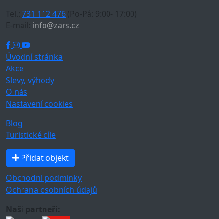
Tel.:
731 112 476
(Po-Pá: 9:00- 17:00)
E-mail:
info@zars.cz
Úvodní stránka
Akce
Slevy, výhody
O nás
Nastavení cookies
Blog
Turistické cíle
Přidat objekt
Obchodní podmínky
Ochrana osobních údajů
Naši partneři: