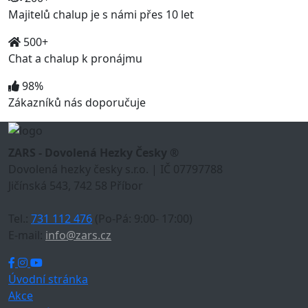
Majitelů chalup je s námi přes 10 let
500+
Chat a chalup k pronájmu
98%
Zákazníků nás doporučuje
ZARS - Dovolená Hezky Česky ®
Dovolená hezky česky s.r.o. | IČ 07797788
Jičínská 543, 742 58 Příbor
Tel.:
731 112 476
(Po-Pá: 9:00- 17:00)
E-mail:
info@zars.cz
Úvodní stránka
Akce