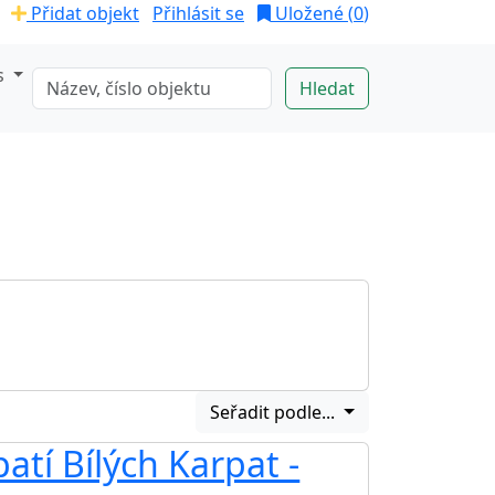
Přidat objekt
Přihlásit se
Uložené (
0
)
s
Seřadit podle...
tí Bílých Karpat -