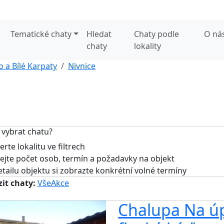
Tematické chaty
Hledat
Chaty podle
O ná
chaty
lokality
o a Bílé Karpaty
Nivnice
 vybrat chatu?
rte lokalitu ve filtrech
jte počet osob, termín a požadavky na objekt
tailu objektu si zobrazte konkrétní volné termíny
it chaty:
Vše
Akce
Chalupa Na úpa