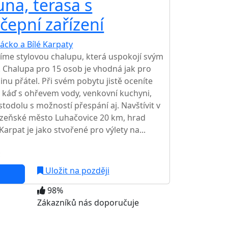
una, terasa s
čepní zařízení
ácko a Bílé Karpaty
zíme stylovou chalupu, která uspokojí svým
. Chalupa pro 15 osob je vhodná jak pro
inu přátel. Při svém pobytu jistě oceníte
u káď s ohřevem vody, venkovní kuchyni,
stodolu s možností přespání aj. Navštívit v
ázeňské město Luhačovice 20 km, hrad
Karpat je jako stvořené pro výlety na...
c
Uložit na později
98%
Zákazníků nás doporučuje