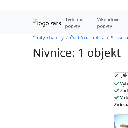
Týdenní
Víkendové
pobyty
pobyty
Chaty, chalupy
Česká republika
Slováck
Nivnice: 1 objekt
☀️ Jak
Vybe
Zade
V de
Zobraz