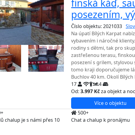
finská káď, sa
posezením, vý
Číslo objektu: 2021033
Slov
Na úpatí Bílých Karpat nabí
vybavením i náročné klienty
rodiny s dětmi, tak pro skup
zastřešenou terasu, finsko
posezení s grilem, stylovou 
tomo kraji doporučujeme l
Buchlov 40 km. Okolí Bílých 
17
4
Od:
3.997 Kč
za objekt a no
Více o objektu
0+
500+
lů chalup je s námi přes 10
Chat a chalup k pronájmu