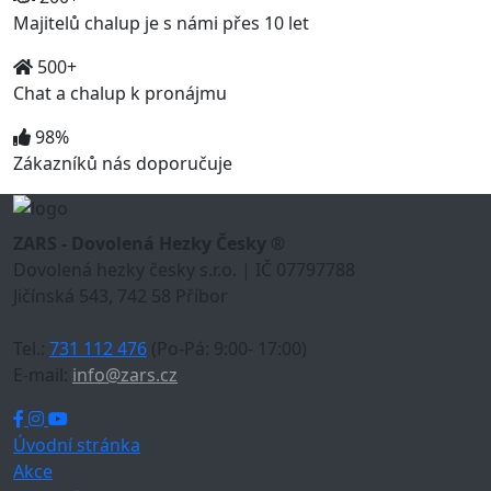
Majitelů chalup je s námi přes 10 let
500+
Chat a chalup k pronájmu
98%
Zákazníků nás doporučuje
ZARS - Dovolená Hezky Česky ®
Dovolená hezky česky s.r.o. | IČ 07797788
Jičínská 543, 742 58 Příbor
Tel.:
731 112 476
(Po-Pá: 9:00- 17:00)
E-mail:
info@zars.cz
Úvodní stránka
Akce