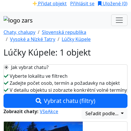
Přidat objekt
Přihlásit se
Uložené (
0
)
Chaty, chalupy
Slovenská republika
Vysoké a Nízké Tatry
Lúčky Kúpele
Lúčky Kúpele: 1 objekt
☀️ Jak vybrat chatu?
Vyberte lokalitu ve filtrech
Zadejte počet osob, termín a požadavky na objekt
V detailu objektu si zobrazte konkrétní volné termíny
Vybrat chatu (filtry)
Zobrazit chaty:
Vše
Akce
Seřadit podle...