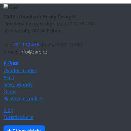
ZARS - Dovolená Hezky Česky ®
Dovolená hezky česky s.r.o. | IČ 07797788
Jičínská 543, 742 58 Příbor
Tel.:
731 112 476
(Po-Pá: 9:00- 17:00)
E-mail:
info@zars.cz
Úvodní stránka
Akce
Slevy, výhody
O nás
Nastavení cookies
Blog
Turistické cíle