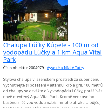
Chalupa Lúčky Kúpele - 100 m od
vodopádu Lúčky a 1 km Aqua Vital
Park
Číslo objektu: 2004079
Vysoké a Nízké Tatry
TOP HODNOCENÍ
Stylová chalupa v lázeňském prostředí za super cenu.
Vychutnejte si posezení v altánku, krb a gril. 100 metrů
od chalupy se osvěžte díky vodopádu Lúčky, potěší vás i
nově otevřený Aqua Vital Park. Kromě venkovního
bazénu s léčivou vodou nabízí mnoho atrakcí a půjčují