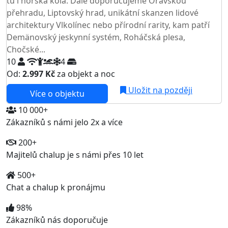
tu i horská kola. Dále doporučujeme Oravskou
přehradu, Liptovský hrad, unikátní skanzen lidové
architektury Vlkolínec nebo přírodní rarity, kam patří
Demänovský jeskynní systém, Roháčská plesa,
Chočské...
10
4
Od:
2.997 Kč
za objekt a noc
Uložit na později
Více o objektu
10 000+
Zákazníků s námi jelo 2x a více
200+
Majitelů chalup je s námi přes 10 let
500+
Chat a chalup k pronájmu
98%
Zákazníků nás doporučuje