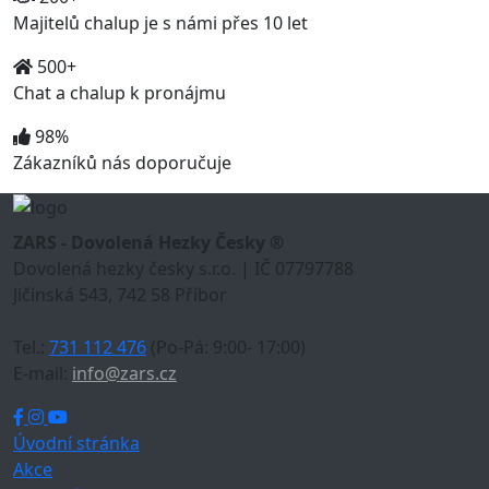
Majitelů chalup je s námi přes 10 let
500+
Chat a chalup k pronájmu
98%
Zákazníků nás doporučuje
ZARS - Dovolená Hezky Česky ®
Dovolená hezky česky s.r.o. | IČ 07797788
Jičínská 543, 742 58 Příbor
Tel.:
731 112 476
(Po-Pá: 9:00- 17:00)
E-mail:
info@zars.cz
Úvodní stránka
Akce