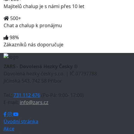
Majitelů chalup je s námi přes 10 let
500+
Chat a chalup k pronájmu
98%
Zákazníků nás doporučuje
ZARS - Dovolená Hezky Česky ®
Dovolená hezky česky s.r.o. | IČ 07797788
Jičínská 543, 742 58 Příbor
Tel.:
731 112 476
(Po-Pá: 9:00- 17:00)
E-mail:
info@zars.cz
Úvodní stránka
Akce