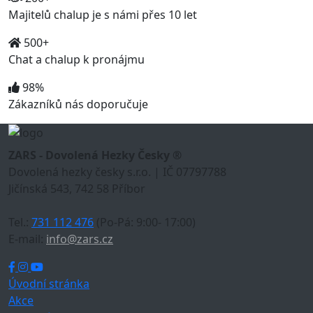
Majitelů chalup je s námi přes 10 let
500+
Chat a chalup k pronájmu
98%
Zákazníků nás doporučuje
ZARS - Dovolená Hezky Česky ®
Dovolená hezky česky s.r.o. | IČ 07797788
Jičínská 543, 742 58 Příbor
Tel.:
731 112 476
(Po-Pá: 9:00- 17:00)
E-mail:
info@zars.cz
Úvodní stránka
Akce