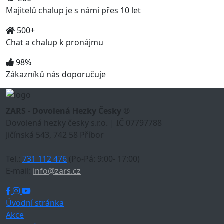
Majitelů chalup je s námi přes 10 let
500+
Chat a chalup k pronájmu
98%
Zákazníků nás doporučuje
ZARS - Dovolená Hezky Česky ®
Dovolená hezky česky s.r.o. | IČ 07797788
Jičínská 543, 742 58 Příbor
Tel.:
731 112 476
(Po-Pá: 9:00- 17:00)
E-mail:
info@zars.cz
Úvodní stránka
Akce