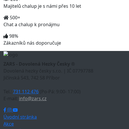
Majitelů chalup je s námi přes 10 let
500+
Chat a chalup k pronájmu
98%
Zákazníků nás doporučuje
ZARS - Dovolená Hezky Česky ®
Dovolená hezky česky s.r.o. | IČ 07797788
Jičínská 543, 742 58 Příbor
Tel.:
731 112 476
(Po-Pá: 9:00- 17:00)
E-mail:
info@zars.cz
Úvodní stránka
Akce