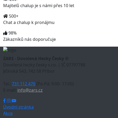
Majitelů chalup je s námi přes 10 let
500+
Chat a chalup k pronájmu
98%
Zákazníků nás doporučuje
ZARS - Dovolená Hezky Česky ®
Dovolená hezky česky s.r.o. | IČ 07797788
Jičínská 543, 742 58 Příbor
Tel.:
731 112 476
(Po-Pá: 9:00- 17:00)
E-mail:
info@zars.cz
Úvodní stránka
Akce