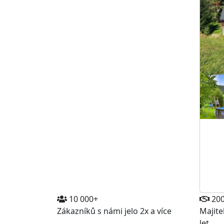
10 000+
20
Zákazníků s námi jelo 2x a více
Majite
let