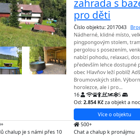
zahrada s ba
pro děti
Číslo objektu: 2017043
Bro
Nádherné, klidné místo, ve
pingpongovým stolem, tramp
pergolou s posezením, ven
nabízí pohodu, relaxaci, do
především lehce dostupné p
obec Hlavňov leží poblíž Ad
Broumovských stěn. Výborná l
horolezce, ale i pro...
16
5
Od:
2.854 Kč
za objekt a no
Více o objektu
0+
500+
lů chalup je s námi přes 10
Chat a chalup k pronájmu