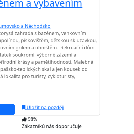
zénem a vybavením
umovsko a Náchodsko
lkorysá zahrada s bazénem, venkovním
olínou, pískovištěm, dětskou skluzavkou,
kovním grilem a ohništěm. Rekreační dům
statek soukromí, výborné zázemí a
řírodní krásy a pamětihodnosti. Malebná
špašsko-teplických skal a jen kousek od
okalita pro turisty, cykloturisty,
c
Uložit na později
98%
Zákazníků nás doporučuje