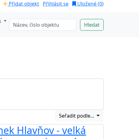
Přidat objekt
Přihlásit se
Uložené (
0
)
s
Seřadit podle...
ek Hlavňov - velká