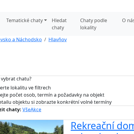
Tematické chaty
Hledat
Chaty podle
O ná
chaty
lokality
vsko a Náchodsko
Hlavňov
 vybrat chatu?
rte lokalitu ve filtrech
jte počet osob, termín a požadavky na objekt
tailu objektu si zobrazte konkrétní volné termíny
it chaty:
Vše
Akce
Rekreační dom