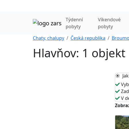
Týdenní
Víkendové
pobyty
pobyty
Chaty, chalupy
Česká republika
Broumo
Hlavňov: 1 objekt
☀️ Jak
Vybe
Zade
V de
Zobraz