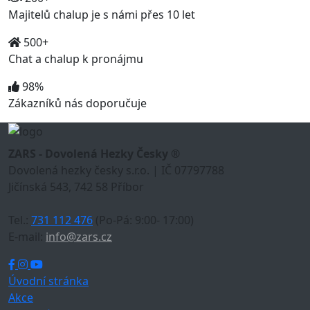
Majitelů chalup je s námi přes 10 let
500+
Chat a chalup k pronájmu
98%
Zákazníků nás doporučuje
ZARS - Dovolená Hezky Česky ®
Dovolená hezky česky s.r.o. | IČ 07797788
Jičínská 543, 742 58 Příbor
Tel.:
731 112 476
(Po-Pá: 9:00- 17:00)
E-mail:
info@zars.cz
Úvodní stránka
Akce