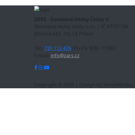
ZARS - Dovolená Hezky Česky ®
Dovolená hezky česky s.r.o. | IČ 07797788
Jičínská 543, 742 58 Příbor
Tel.:
731 112 476
(Po-Pá: 9:00- 17:00)
E-mail:
info@zars.cz
Copyright © 2026 | Design by SenseMedia.c