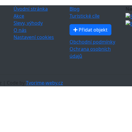
Úvodní stránka
Blog
Na
Akce
Turistické cíle
Slevy, výhody
Přidat objekt
O nás
Nastavení cookies
Obchodní podmínky
Ochrana osobních
údajů
z | Code by
Tvorime-weby.cz