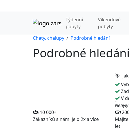
Týdenní
Víkendové
pobyty
pobyty
Chaty, chalupy
Podrobné hledání
Podrobné hledán
☀️ Jak
Vybe
Zade
V de
Nebyly
10 000+
20
Zákazníků s námi jelo 2x a více
Majite
let