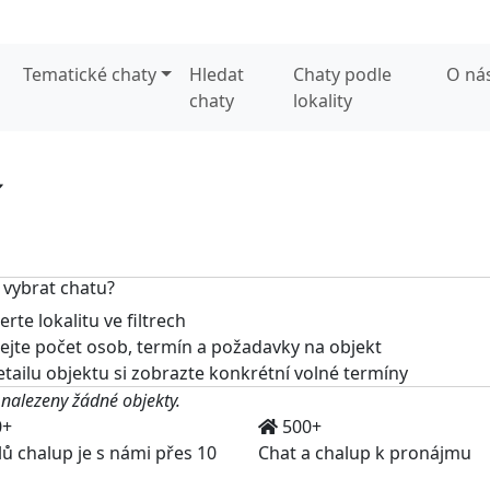
Tematické chaty
Hledat
Chaty podle
O ná
chaty
lokality
í
 vybrat chatu?
rte lokalitu ve filtrech
jte počet osob, termín a požadavky na objekt
tailu objektu si zobrazte konkrétní volné termíny
 nalezeny žádné objekty.
0+
500+
lů chalup je s námi přes 10
Chat a chalup k pronájmu