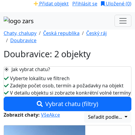
Přidat objekt
Přihlásit se
Uložené (
0
)
Chaty, chalupy
Česká republika
Český ráj
Doubravice
Doubravice: 2 objekty
☀️ Jak vybrat chatu?
Vyberte lokalitu ve filtrech
Zadejte počet osob, termín a požadavky na objekt
V detailu objektu si zobrazte konkrétní volné termíny
Vybrat chatu (filtry)
Zobrazit chaty:
Vše
Akce
Seřadit podle...