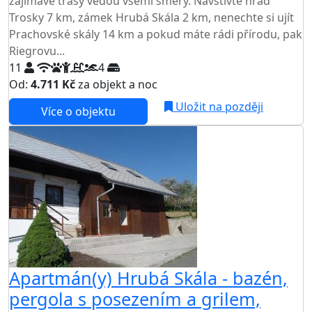
zajímavé trasy vedou všemi směry. Navštivte hrad
Trosky 7 km, zámek Hrubá Skála 2 km, nenechte si ujít
Prachovské skály 14 km a pokud máte rádi přírodu, pak
Riegrovu...
11
4
Od:
4.711 Kč
za objekt a noc
Uložit na později
Více o objektu
Apartmán(y) Hrubá Skála - bazén,
pergola s posezením a grilem,