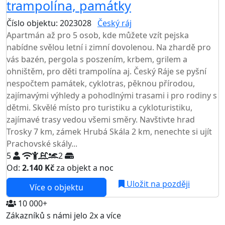
trampolína, památky
Číslo objektu: 2023028
Český ráj
Apartmán až pro 5 osob, kde můžete vzít pejska
nabídne svělou letní i zimní dovolenou. Na zhardě pro
vás bazén, pergola s poszením, krbem, grilem a
ohništěm, pro děti trampolína aj. Český Ráje se pyšní
nespočtem památek, cyklotras, pěknou přírodou,
zajímavými výhledy a pohodlnými trasami i pro rodiny s
dětmi. Skvělé místo pro turistiku a cykloturistiku,
zajímavé trasy vedou všemi směry. Navštivte hrad
Trosky 7 km, zámek Hrubá Skála 2 km, nenechte si ujít
Prachovské skály...
5
2
Od:
2.140 Kč
za objekt a noc
Uložit na později
Více o objektu
10 000+
Zákazníků s námi jelo 2x a více