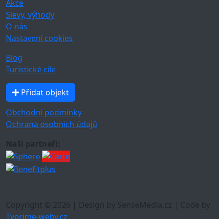
Akce
Slevy, výhody
O nás
Nastavení cookies
Blog
Turistické cíle
Přidat objekt
Obchodní podmínky
Ochrana osobních údajů
Naši partneři:
Copyright © 2026 | Design by SenseMedia.cz | Code by
Tvorime-weby.cz