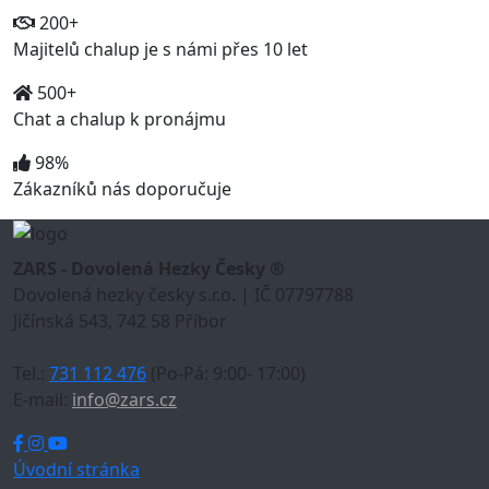
200+
Majitelů chalup je s námi přes 10 let
500+
Chat a chalup k pronájmu
98%
Zákazníků nás doporučuje
ZARS - Dovolená Hezky Česky ®
Dovolená hezky česky s.r.o. | IČ 07797788
Jičínská 543, 742 58 Příbor
Tel.:
731 112 476
(Po-Pá: 9:00- 17:00)
E-mail:
info@zars.cz
Úvodní stránka