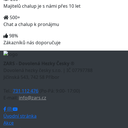
Majitelů chalup je s námi přes 10 let
500+
Chat a chalup k pronájmu
98%
Zákazníků nás doporučuje
ZARS - Dovolená Hezky Česky ®
Dovolená hezky česky s.r.o. | IČ 07797788
Jičínská 543, 742 58 Příbor
Tel.:
731 112 476
(Po-Pá: 9:00- 17:00)
E-mail:
info@zars.cz
Úvodní stránka
Akce