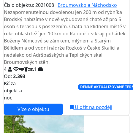
Číslo objektu: 2021008
Broumovsko a Náchodsko
Nezapomenutelnou dovolenou jen 200 m od rybníka
Brodský nabízíme v nově vybudované chatě až pro 5
osob s terasou s posezením. Chata na klidném místě v
rekr. oblasti leží jen 10 km od Ratibořic v kraji pohádek
Boženy Němcové se zámkem, mlýnem a Starým
Bělidlem a od vodní nádrže Rozkoš v České Skalici a
nedaleko od Adršpašských a Teplických skal,
Broumovských stěn.
4
1
Od:
2.393
Kč
za
NEJNIŽŠÍ CENA NA TRHU
DENNĚ AKTUALIZOVANÉ TER
objekt a
noc
Uložit na později
Více o objektu