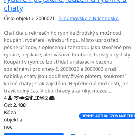
chaty
Číslo objektu: 2006021
Broumovsko a Náchodsko
TOP HODNOCENÍ
Chatička u rekreačního rybníka Brodský s možností
koupání, rybaření i windsurfingu. Místo uprostřed
pěkné přírody, s oplocenou zahradou jako stvořené pro
rybáře, pejskaře, ale i vášnivé houbaře, turisty a cyklisty.
Koupání v rybníce lze střídat s relaxací v bazénu,
společném i pro chaty č. 2006020 a 2009002 z naší
nabídky, chaty jsou odděleny živým plotem, soukromí
každé chaty je tak zajištěno. Nepřeberné možnosti, jak
trávit volný čas. V okolí hrady a zámky, muzea,...
4
2
Od:
2.100
Kč
za
NEJNIŽŠÍ CENA NA TRHU
DENNĚ AKTUALIZOVANÉ TER
objekt a
noc