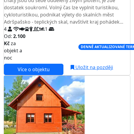
chaty jsou od sebe odděleny živým plotem, je zde
dostatek soukromí. Volný čas lze vyplnit turistikou,
cykloturistikou, podnikat výlety do skalních měst
Adršpašsko - teplických skal, navštívit kraj pohádek...
4
1
Od:
2.100
Kč
za
NEJNIŽŠÍ CENA NA TRHU
DENNĚ AKTUALIZOVANÉ TER
objekt a
noc
Uložit na později
Více o objektu