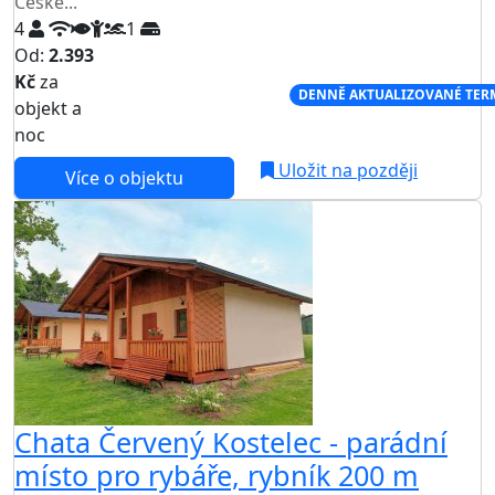
České...
4
1
Od:
2.393
Kč
za
NEJNIŽŠÍ CENA NA TRHU
DENNĚ AKTUALIZOVANÉ TER
objekt a
noc
Uložit na později
Více o objektu
Chata Červený Kostelec - parádní
místo pro rybáře, rybník 200 m