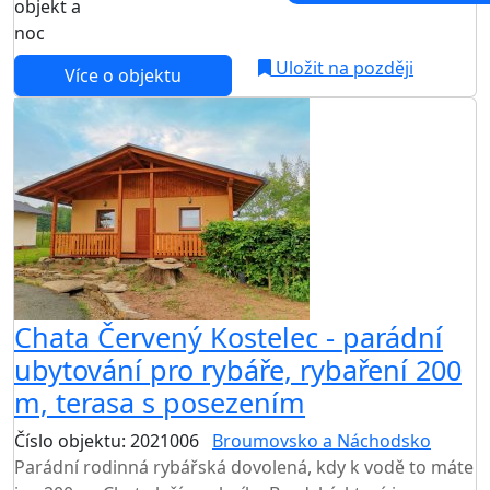
objekt a
noc
Uložit na později
Více o objektu
Chata Červený Kostelec - parádní
ubytování pro rybáře, rybaření 200
m, terasa s posezením
Číslo objektu: 2021006
Broumovsko a Náchodsko
Parádní rodinná rybářská dovolená, kdy k vodě to máte