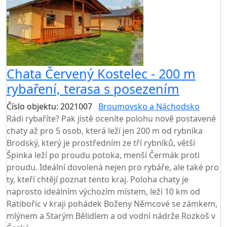
Chata Červený Kostelec - 200 m
rybaření, terasa s posezením
Číslo objektu: 2021007
Broumovsko a Náchodsko
Rádi rybaříte? Pak jistě oceníte polohu nově postavené
chaty až pro 5 osob, která leží jen 200 m od rybníka
Brodský, který je prostředním ze tří rybníků, větší
Špinka leží po proudu potoka, menší Čermák proti
proudu. Ideální dovolená nejen pro rybáře, ale také pro
ty, kteří chtějí poznat tento kraj. Poloha chaty je
naprosto ideálním výchozím místem, leží 10 km od
Ratibořic v kraji pohádek Boženy Němcové se zámkem,
mlýnem a Starým Bělidlem a od vodní nádrže Rozkoš v