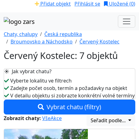
Přidat objekt
Přihlásit se
Uložené (
0
)
Chaty, chalupy
Česká republika
Broumovsko a Náchodsko
Červený Kostelec
Červený Kostelec: 7 objektů
☀️ Jak vybrat chatu?
Vyberte lokalitu ve filtrech
Zadejte počet osob, termín a požadavky na objekt
V detailu objektu si zobrazte konkrétní volné termíny
Vybrat chatu (filtry)
Zobrazit chaty:
Vše
Akce
Seřadit podle...