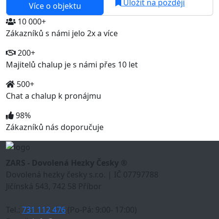
Uložit na později
Více o objektu
10 000+
Zákazníků s námi jelo 2x a více
200+
Majitelů chalup je s námi přes 10 let
500+
Chat a chalup k pronájmu
98%
Zákazníků nás doporučuje
ZARS - Dovolená Hezky Česky ®
Dovolená hezky česky s.r.o. | IČ 07797788
Jičínská 543, 742 58 Příbor
Tel.:
731 112 476
(Po-Pá: 9:00- 17:00)