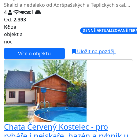
Skalici a nedaleko od Adršpašských a Teplických skal,...
4
1
Od:
2.393
Kč
za
NEJNIŽŠÍ CENA NA TRHU
DENNĚ AKTUALIZOVANÉ TER
objekt a
noc
Uložit na později
Více o objektu
Chata Červený Kostelec - pro
rybáře i pejskaře, bazén a rybník u