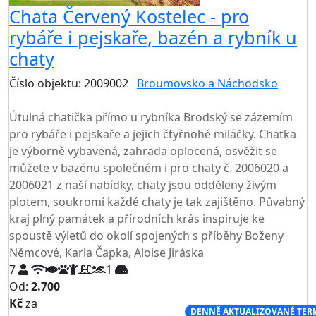
Chata Červený Kostelec - pro
rybáře i pejskaře, bazén a rybník u
chaty
Číslo objektu: 2009002
Broumovsko a Náchodsko
TOP HODNOCENÍ
Útulná chatička přímo u rybníka Brodský se zázemím
pro rybáře i pejskaře a jejich čtyřnohé miláčky. Chatka
je výborně vybavená, zahrada oplocená, osvěžit se
můžete v bazénu společném i pro chaty č. 2006020 a
2006021 z naší nabídky, chaty jsou odděleny živým
plotem, soukromí každé chaty je tak zajištěno. Půvabný
kraj plný památek a přírodních krás inspiruje ke
spoustě výletů do okolí spojených s příběhy Boženy
Němcové, Karla Čapka, Aloise Jiráska
7
1
Od:
2.700
Kč
za
NEJNIŽŠÍ CENA NA TRHU
DENNĚ AKTUALIZOVANÉ TER