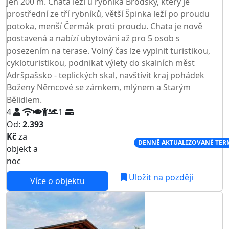
jen 200 m. Chata leží u rybníka Brodský, který je
prostřední ze tří rybníků, větší Špinka leží po proudu
potoka, menší Čermák proti proudu. Chata je nově
postavená a nabízí ubytování až pro 5 osob s
posezením na terase. Volný čas lze vyplnit turistikou,
cykloturistikou, podnikat výlety do skalních měst
Adršpašsko - teplických skal, navštívit kraj pohádek
Boženy Němcové se zámkem, mlýnem a Starým
Bělidlem.
4
1
Od:
2.393
Kč
za
NEJNIŽŠÍ CENA NA TRHU
DENNĚ AKTUALIZOVANÉ TER
objekt a
noc
Uložit na později
Více o objektu