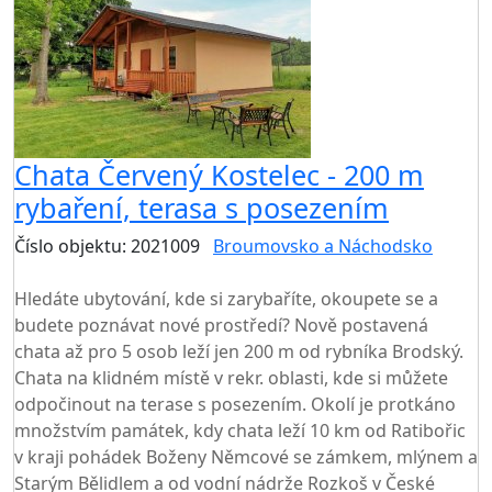
Chata Červený Kostelec - 200 m
rybaření, terasa s posezením
Číslo objektu: 2021009
Broumovsko a Náchodsko
TOP HODNOCENÍ
Hledáte ubytování, kde si zarybaříte, okoupete se a
budete poznávat nové prostředí? Nově postavená
chata až pro 5 osob leží jen 200 m od rybníka Brodský.
Chata na klidném místě v rekr. oblasti, kde si můžete
odpočinout na terase s posezením. Okolí je protkáno
množstvím památek, kdy chata leží 10 km od Ratibořic
v kraji pohádek Boženy Němcové se zámkem, mlýnem a
Starým Bělidlem a od vodní nádrže Rozkoš v České