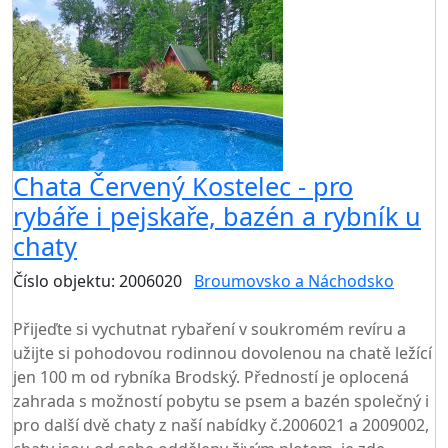
Chata Červený Kostelec - pro
rybáře i pejskaře, bazén a rybník u
chaty
Číslo objektu: 2006020
Broumovsko a Náchodsko
TOP HODNOCENÍ
Přijeďte si vychutnat rybaření v soukromém revíru a
užijte si pohodovou rodinnou dovolenou na chatě ležící
jen 100 m od rybníka Brodský. Předností je oplocená
zahrada s možností pobytu se psem a bazén společný i
pro další dvě chaty z naší nabídky č.2006021 a 2009002,