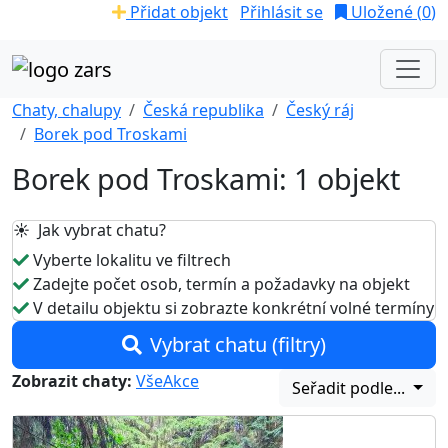
Přidat objekt
Přihlásit se
Uložené (
0
)
Chaty, chalupy
Česká republika
Český ráj
Borek pod Troskami
Borek pod Troskami: 1 objekt
☀️ Jak vybrat chatu?
Vyberte lokalitu ve filtrech
Zadejte počet osob, termín a požadavky na objekt
V detailu objektu si zobrazte konkrétní volné termíny
Vybrat chatu (filtry)
Zobrazit chaty:
Vše
Akce
Seřadit podle...