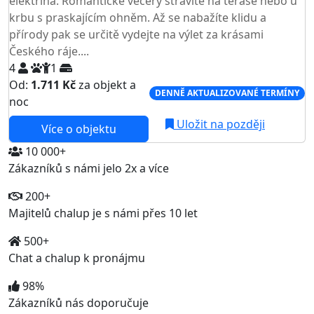
elektřina. Romantické večery strávíte na terase nebo u
krbu s praskajícím ohněm. Až se nabažíte klidu a
přírody pak se určitě vydejte na výlet za krásami
Českého ráje....
4
1
Od:
1.711 Kč
za objekt a
DENNĚ AKTUALIZOVANÉ TERMÍNY
noc
Uložit na později
Více o objektu
10 000+
Zákazníků s námi jelo 2x a více
200+
Majitelů chalup je s námi přes 10 let
500+
Chat a chalup k pronájmu
98%
Zákazníků nás doporučuje