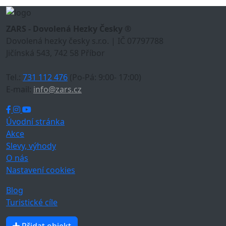
ZARS - Dovolená Hezky Česky ®
Dovolená hezky česky s.r.o. | IČ 07797788
Jičínská 543, 742 58 Příbor
Tel.:
731 112 476
(Po-Pá: 9:00- 17:00)
E-mail:
info@zars.cz
Úvodní stránka
Akce
Slevy, výhody
O nás
Nastavení cookies
Blog
Turistické cíle