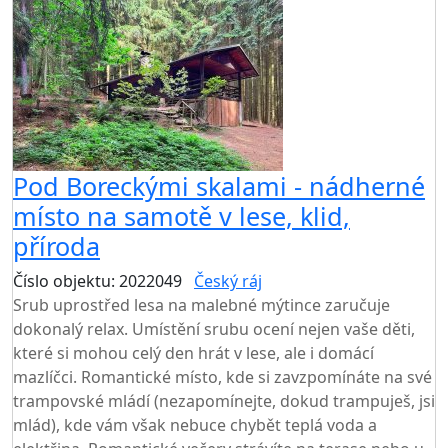
Pod Boreckými skalami - nádherné
místo na samotě v lese, klid,
příroda
Číslo objektu: 2022049
Český ráj
Srub uprostřed lesa na malebné mýtince zaručuje
dokonalý relax. Umístění srubu ocení nejen vaše děti,
které si mohou celý den hrát v lese, ale i domácí
mazlíčci. Romantické místo, kde si zavzpomínáte na své
trampovské mládí (nezapomínejte, dokud trampuješ, jsi
mlád), kde vám však nebuce chybět teplá voda a