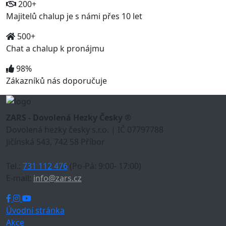
200+
Majitelů chalup je s námi přes 10 let
500+
Chat a chalup k pronájmu
98%
Zákazníků nás doporučuje
ZARS - Dovolená Hezky Česky ®
Dovolená hezky česky s.r.o. | IČ 07797788
Jičínská 543, 742 58 Příbor
Tel.:
731 112 476
(Po-Pá: 9:00- 17:00)
E-mail:
info@zars.cz
Úvodní stránka
Akce