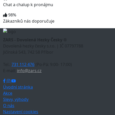
Chat a chalup k pronájmu
98%
Zákazníků nás doporučuje
ZARS - Dovolená Hezky Česky ®
Dovolená hezky česky s.r.o. | IČ 07797788
Jičínská 543, 742 58 Příbor
Tel.:
731 112 476
(Po-Pá: 9:00- 17:00)
E-mail:
info@zars.cz
Úvodní stránka
Akce
Slevy, výhody
O nás
Nastavení cookies